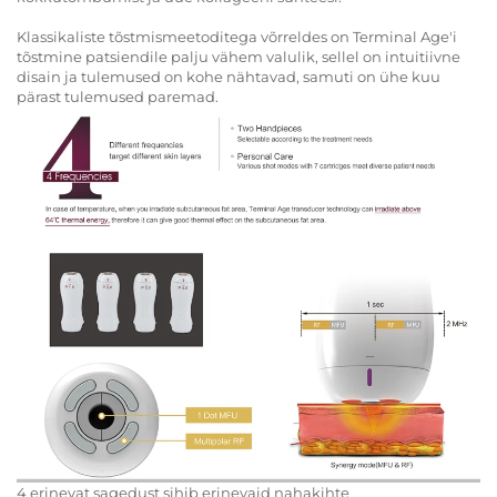
Klassikaliste tõstmismeetoditega võrreldes on Terminal Age'i
tõstmine patsiendile palju vähem valulik, sellel on intuitiivne
disain ja tulemused on kohe nähtavad, samuti on ühe kuu
pärast tulemused paremad.
4 erinevat sagedust sihib erinevaid nahakihte