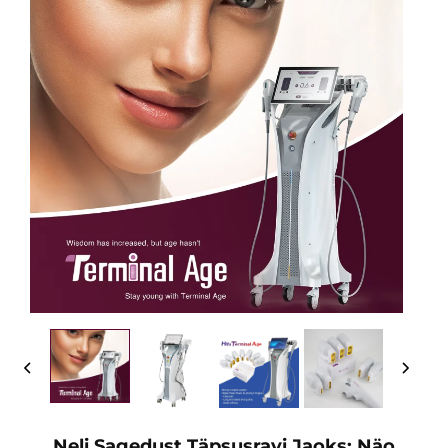
Neli Sagedust Täpsusravi Jaoks: Näo