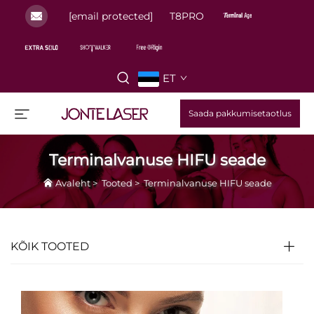
[email protected]
T8PRO
ET
Saada pakkumisetaotlus
Terminalvanuse HIFU seade
Avaleht
>
Tooted
>
Terminalvanuse HIFU seade
KÕIK TOOTED