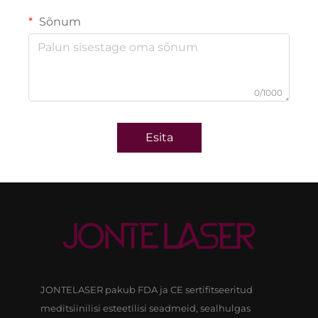
Sõnum
0/1000
Esita
JONTELASER pakub FDA ja CE sertifitseeritud
meditsiinilisi esteetilisi seadmeid, sealhulgas