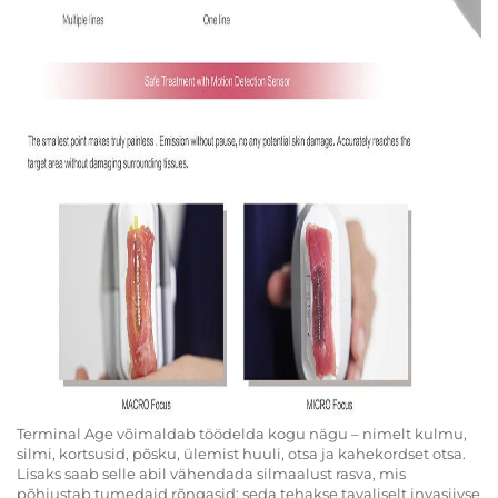
Terminal Age võimaldab töödelda kogu nägu – nimelt kulmu,
silmi, kortsusid, põsku, ülemist huuli, otsa ja kahekordset otsa.
Lisaks saab selle abil vähendada silmaalust rasva, mis
põhjustab tumedaid rõngasid; seda tehakse tavaliselt invasiivse