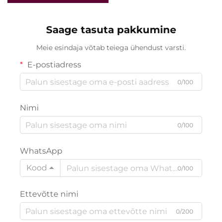
kasutamine näo
kehakujundus ja
noorendamiseks
terminalvanuse HIFU-
masin
Saage tasuta pakkumine
Meie esindaja võtab teiega ühendust varsti.
E-postiadress
0/100
Nimi
0/100
WhatsApp
Kood
0/100
Ettevõtte nimi
0/200