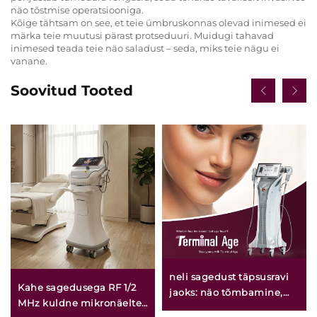
näo tõstmise operatsiooniga.
Kõige tähtsam on see, et teie ümbruskonnas olevad inimesed ei
märka teie muutusi pärast protseduuri. Muidugi tahavad
inimesed teada teie näo saladust – seda, miks teie nägu ei
vanane.
Soovitud Tooted
neli sagedust täpsusravi
Kahe sagedusega RF 1/2
jaoks: näo tõmbamine,
MHz kuldne mikronäelte
nahakorraldamine,