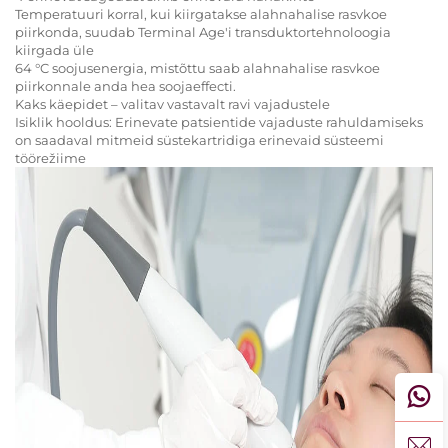
Temperatuuri korral, kui kiirgatakse alahnahalise rasvkoe
piirkonda, suudab Terminal Age'i transduktortehnoloogia
kiirgada üle
64 °C soojusenergia, mistõttu saab alahnahalise rasvkoe
piirkonnale anda hea soojaeffecti.
Kaks käepidet – valitav vastavalt ravi vajadustele
Isiklik hooldus: Erinevate patsientide vajaduste rahuldamiseks
on saadaval mitmeid süstekartridiga erinevaid süsteemi
töörežiime