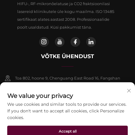
HIFU-, RF-mikronõelatuse ja CO2 fraktsioonilasi
lasereid kliinikutele üle kogu maailma. ISO 13485
sertifikaat alates aastast 2008. Professionaalide
poolt usaldatud. Küsi pakkumist täna.
VÕTKE ÜHENDUST
Toa 802, hoone 9, Chenguang East Road 16, Fangshan
piirkond, Beijing
We value your privacy
+86-13911459627
We use cookies and similar tools to provide our services.
If you don't want to accept all cookies, click Personalize
[email protected]
cookies.
Accept all
Autoriõigus © 2026 Beijing Jontelaser Technology CO.,LTD. Kõik