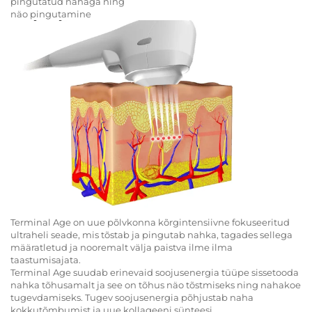
pingutatud nahaga ning
näo pingutamine
Terminal Age on uue põlvkonna kõrgintensiivne fokuseeritud
ultraheli seade, mis tõstab ja pingutab nahka, tagades sellega
määratletud ja nooremalt välja paistva ilme ilma
taastumisajata.
Terminal Age suudab erinevaid soojusenergia tüüpe sissetooda
nahka tõhusamalt ja see on tõhus näo tõstmiseks ning nahakoe
tugevdamiseks. Tugev soojusenergia põhjustab naha
kokkutõmbumist ja uue kollageeni sünteesi.