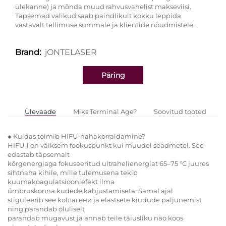
ülekanne) ja mõnda muud rahvusvahelist makseviisi.
Täpsemad valikud saab paindlikult kokku leppida
vastavalt tellimuse summale ja klientide nõudmistele.
jONTELASER
Brand:
Päring
Ülevaade
Miks Terminal Age?
Soovitud tooted
◆ Kuidas toimib HIFU-nahakorraldamine?
HIFU-l on väiksem fookuspunkt kui muudel seadmetel. See
edastab täpsemalt
kõrgenergiaga fokuseeritud ultrahelienergiat 65–75 °C juures
sihtnaha kihile, mille tulemusena tekib
kuumakoagulatsiooniefekt ilma
ümbruskonna kudede kahjustamiseta. Samal ajal
stiguleerib see kolлагени ja elastsete kiudude paljunemist
ning parandab oluliselt
parandab mugavust ja annab teile täiusliku näo koos