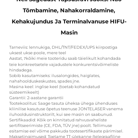
Tõmbamine, Nahakorraldamine,
Kehakujundus Ja Terminalvanuse HIFU-
Masin
Tarneviis: lennukiga, DHL/TNT/FEDEX/UPS kiirpostiga
uksest ukse poole, mere teel
Aastat,
kõiki meie tooteridu saab täielikult kohandada
7
teie konkreetsetele vajadustele konkurentsivõimeliste
hindadega.
Sobib kasutamiseks: ilusalongides, haiglates,
nahahoolduskeskustes, spades jne.
Masina keel: inglise keel (toetab kohandatud
süsteemikeelt)
Garantii: 2-aastane garantii
Tootekoolitus: Saage tasuta üheksa ühega ühenduses
kliinilise kasutuse õpetus teenuse JONTELASER vanema
iluhooldusinstruktorilt, kui see masin on saabunud.
Sertifikaadid: Kõik on kinnitatud rahvusvaheliste
sertifitseerimiste (CE, FDA, TÜV jne) poolt. Tellimuse
esitamise eel võime pakkuda tootesertifikaate pärimisel.
Maksetingimused: Toetame TT-ülekanne (telegraafiline