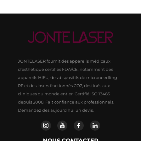
JONTELASER fournit des appareils médicaux
d'esthétique certifiés FDA/CE, notamment des
appareils HIFU, des dispositifs de microneedling
RF et des lasers fractionnés CO2, destinés aux
cliniques du monde entier. Certifié ISO 13485
depuis 2008. Fait confiance aux professionnels.
Demandez dès aujourd'hui un devis.
NOUS CONTACTER