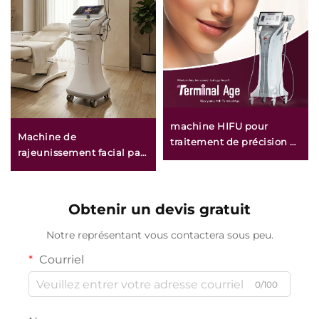
machine HIFU pour
Machine de
traitement de précision à
rajeunissement facial par
4 fréquences, lifting du
microneedling à
visage, raffermissement
radiofréquence double
cutané et modelage
fréquence (1/2 MHz) avec
corporel, destinée aux
Obtenir un devis gratuit
pointe en or
traitements anti-âge
Notre représentant vous contactera sous peu.
Courriel
0/100