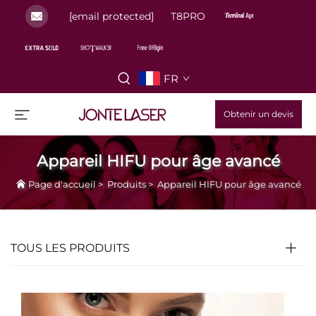
[email protected]
T8PRO
FR
Obtenir un devis
Appareil HIFU pour âge avancé
Page d'accueil
>
Produits
>
Appareil HIFU pour âge avancé
TOUS LES PRODUITS