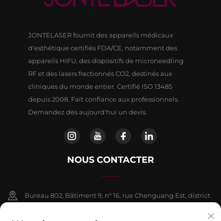
JONTELASER fournit des appareils médicaux
d'esthétique certifiés FDA/CE, notamment des
appareils HIFU, des dispositifs de microneedling
RF et des lasers fractionnés CO2, destinés aux
cliniques du monde entier. Certifié ISO 13485
depuis 2008. Fait confiance aux professionnels.
Demandez dès aujourd'hui un devis.
NOUS CONTACTER
Bureau 802, Bâtiment 9, n° 16, rue Chenguang Est, district
de Fangshan, Pékin