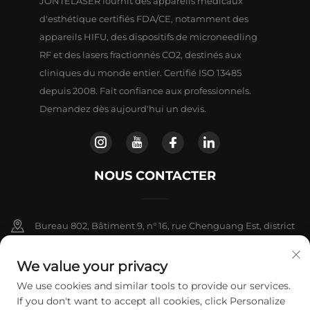
JONTELASER fournit des appareils médicaux
d'esthétique certifiés FDA/CE, notamment des
appareils HIFU, des dispositifs de microneedling
RF et des lasers fractionnés CO2, destinés aux
cliniques du monde entier. Certifié ISO 13485
depuis 2008. Fait confiance aux professionnels.
Demandez dès aujourd'hui un devis.
NOUS CONTACTER
Bureau 802, Bâtiment 9, n° 16, rue Chenguang Est, district
de Fangshan, Pékin
We value your privacy
+86-13911459627
We use cookies and similar tools to provide our services.
If you don't want to accept all cookies, click Personalize
[email protected]