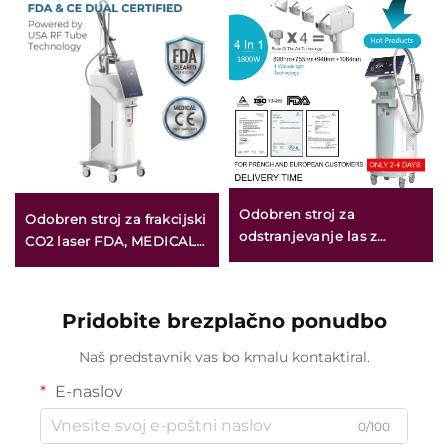
Odobren stroj za
Odobren stroj za frakcijski
odstranjevanje las z
CO2 laser FDA, MEDICAL
diodnim laserjem FDA,
CE, MMDSAP
MDR, MDSAP, 600 W, 1200
W, 1800 W, 3000 W, 4 v 1 z
Pridobite brezplačno ponudbo
zamenljivimi glavami,
valovne dolžine 755 nm,
Naš predstavnik vas bo kmalu kontaktiral.
808 nm, 940 nm, 1064 nm
E-naslov
0/100