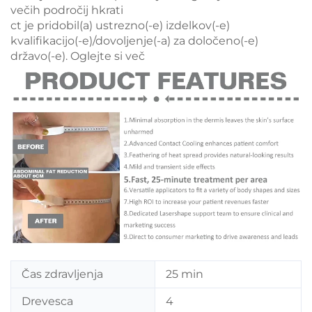
večih področij hkrati
ct je pridobil(a) ustrezno(-e) izdelkov(-e)
kvalifikacijo(-e)/dovoljenje(-a) za določeno(-e)
državo(-e).
Oglejte si več
Čas zdravljenja
25 min
Drevesca
4