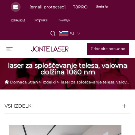
[email protected]
T8PRO
SL
Pridobite ponudbo
laser za sploščevanje telesa, valovna
dolžina 1060 nm
Domača Stran
>
Izdelki
>
laser za sploščevanje telesa, valovna dolžina 1060 nm
VSI IZDELKI