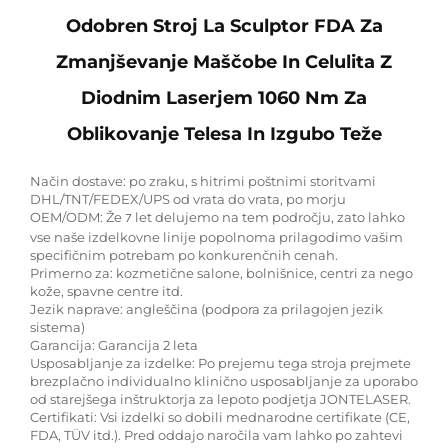
Odobren Stroj La Sculptor FDA Za
Zmanjševanje Maščobe In Celulita Z
Diodnim Laserjem 1060 Nm Za
Oblikovanje Telesa In Izgubo Teže
Način dostave: po zraku, s hitrimi poštnimi storitvami
DHL/TNT/FEDEX/UPS od vrata do vrata, po morju
OEM/ODM: Že
let delujemo na tem področju, zato lahko
7
vse naše izdelkovne linije popolnoma prilagodimo vašim
specifičnim potrebam po konkurenčnih cenah.
Primerno za: kozmetične salone, bolnišnice, centri za nego
kože, spavne centre itd.
Jezik naprave: angleščina (podpora za prilagojen jezik
sistema)
Garancija: Garancija 2 leta
Usposabljanje za izdelke: Po prejemu tega stroja prejmete
brezplačno individualno klinično usposabljanje za uporabo
od starejšega inštruktorja za lepoto podjetja JONTELASER.
Certifikati: Vsi izdelki so dobili mednarodne certifikate (CE,
FDA, TÜV itd.). Pred oddajo naročila vam lahko po zahtevi