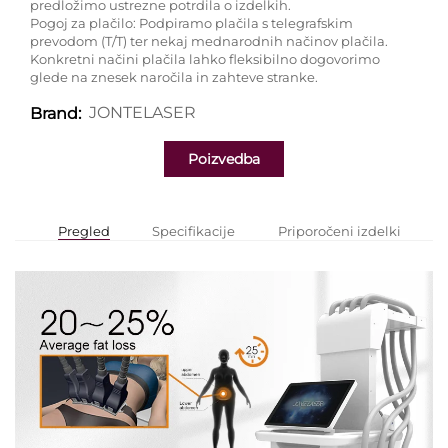
predložimo ustrezne potrdila o izdelkih.
Pogoj za plačilo: Podpiramo plačila s telegrafskim
prevodom (T/T) ter nekaj mednarodnih načinov plačila.
Konkretni načini plačila lahko fleksibilno dogovorimo
glede na znesek naročila in zahteve stranke.
JONTELASER
Brand:
Poizvedba
Pregled
Specifikacije
Priporočeni izdelki