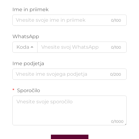
Ime in priimek
0/100
WhatsApp
Koda
0/100
Ime podjetja
0/200
Sporočilo
0/1000