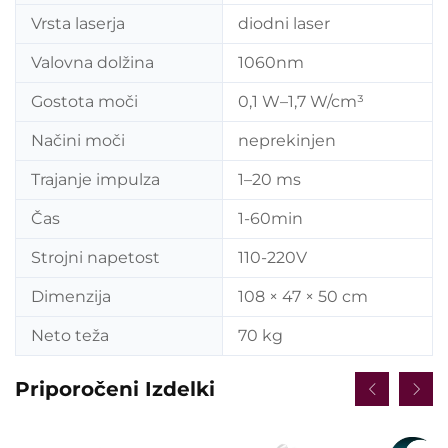
Vrsta laserja
diodni laser
Valovna dolžina
1060nm
Gostota moči
0,1 W–1,7 W/cm³
Načini moči
neprekinjen
Trajanje impulza
1–20 ms
Čas
1-60min
Strojni napetost
110-220V
Dimenzija
108 × 47 × 50 cm
Neto teža
70 kg
Priporočeni Izdelki