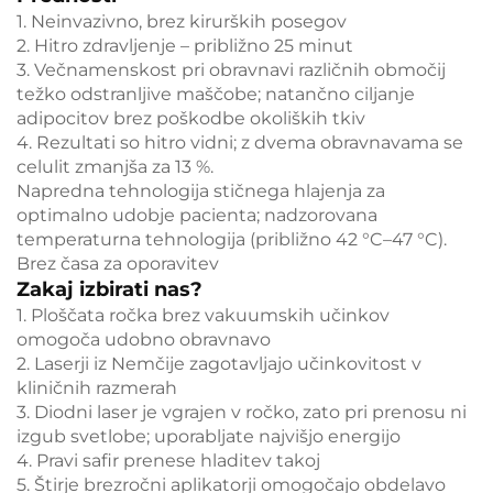
1. Neinvazivno, brez kirurških posegov
2. Hitro zdravljenje – približno 25 minut
3. Večnamenskost pri obravnavi različnih območij
težko odstranljive maščobe; natančno ciljanje
adipocitov brez poškodbe okoliških tkiv
4. Rezultati so hitro vidni; z dvema obravnavama se
celulit zmanjša za 13 %.
Napredna tehnologija stičnega hlajenja za
optimalno udobje pacienta; nadzorovana
temperaturna tehnologija (približno 42 °C–47 °C).
Brez časa za oporavitev
Zakaj izbirati nas?
1. Ploščata ročka brez vakuumskih učinkov
omogoča udobno obravnavo
2. Laserji iz Nemčije zagotavljajo učinkovitost v
kliničnih razmerah
3. Diodni laser je vgrajen v ročko, zato pri prenosu ni
izgub svetlobe; uporabljate najvišjo energijo
4. Pravi safir prenese hladitev takoj
5. Štirje brezročni aplikatorji omogočajo obdelavo