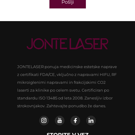
Pošlji
JONTELASER ponuja medicinske estetske naprave
z certifikati FDA/CE, vključno z napravami HIFU, RF
mikroiglenimi napravami in frakcijskimi CO2
laserti za klinike po celem svetu. Certificiran po
standardu ISO 13485 od leta 2008. Zanesljiv izbor
strokovnjakov. Zahtevajte ponudbo že danes.
STOPITE V VEZ