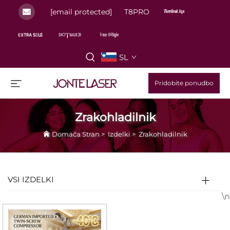
[email protected]
T8PRO
SL
Pridobite ponudbo
Zrakohladilnik
Domača Stran
>
Izdelki
>
Zrakohladilnik
VSI IZDELKI
\n