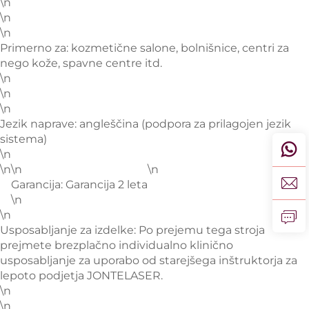
\n
\n
\n
Primerno za: kozmetične salone, bolnišnice, centri za
nego kože, spavne centre itd.
\n
\n
\n
Jezik naprave: angleščina (podpora za prilagojen jezik
sistema)
\n
\n
\n
\n
Garancija: Garancija 2 leta
\n
\n
Usposabljanje za izdelke: Po prejemu tega stroja
prejmete brezplačno individualno klinično
usposabljanje za uporabo od starejšega inštruktorja za
lepoto podjetja JONTELASER.
\n
\n