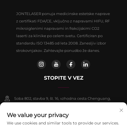
JONTELASER ponuja medicinske estetske naprave
z certifikati FDA/CE, vključno z napravami HIFU, RF
mikroiglenimi napravami in frakcijskimi CO2
laserti za klinike po celem svetu. Certificiran po
standardu ISO 13485 od leta 2008. Zanesljiv izbor
strokovnjakov. Zahtevajte ponudbo že danes.
STOPITE V VEZ
Soba 802, stavba 9, št. 16, vzhodna cesta Chenguang,
okrožje Fangshan, Peking
We value your privacy
+86-13911459627
We use cookies and similar tools to provide our services.