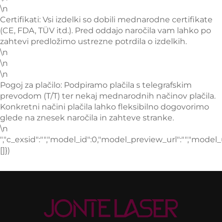
\n
Certifikati: Vsi izdelki so dobili mednarodne certifikate
(CE, FDA, TÜV itd.). Pred oddajo naročila vam lahko po
zahtevi predložimo ustrezne potrdila o izdelkih.
\n
\n
\n
Pogoj za plačilo: Podpiramo plačila s telegrafskim
prevodom (T/T) ter nekaj mednarodnih načinov plačila.
Konkretni načini plačila lahko fleksibilno dogovorimo
glede na znesek naročila in zahteve stranke.
\n
","c_exsid":"","model_id":0,"model_preview_url":"","model_u
[]})