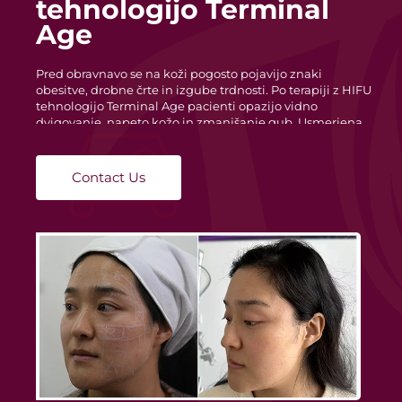
po osvežitvi kože
Pred obravnavo se koža lahko zdi ohlapna, z
neenakomerno teksturo in zgodnjimi znaki staranja. Po
obravnavi postane koža trdnejša, gladka in bolj
oblikovana. HIFU tehnologija Terminal Age natančno
usmerja ultrazvočno energijo v ciljne plasti kože, s čimer
spodbuja naravno regeneracijo kolagena in izboljšuje
elastičnost kože brez potrebe po odmoru.
Contact Us