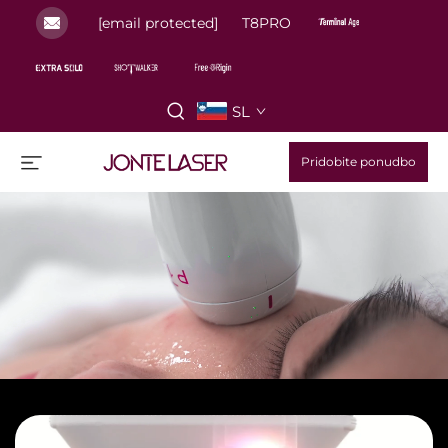
[email protected]
T8PRO
SL
Pridobite ponudbo