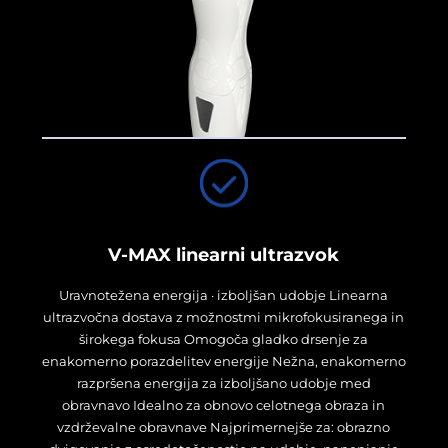
V-MAX linearni ultrazvok
Uravnotežena energija · izboljšan udobje Linearna
ultrazvočna dostava z možnostmi mikrofokusiranega in
širokega fokusa Omogoča gladko drsenje za
enakomerno porazdelitev energije Nežna, enakomerno
razpršena energija za izboljšano udobje med
obravnavo Idealno za obnovo celotnega obraza in
vzdrževalne obravnave Najprimernejše za: obrazno