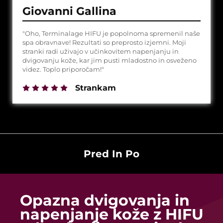
Giovanni Gallina
"Oho, Terminalage HIFU je popolnoma spremenil naše
spa obravnave! Rezultati so preprosto izjemni. Moji
stranki radi uživajo v učinkovitem napenjanju in
dvigovanju kože, kar jim pusti mladostno in osveženo
videz. Toplo priporočam!"
Strankam
Pred In Po
HIFU tehnologija
Terminal Age: pred in