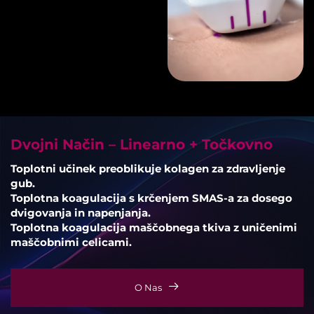
Dvojni Način – Linearno + Točkovno
Toplotni učinek preoblikuje kolagen za zdravljenje
gub.
Toplotna koagulacija s krčenjem SMAS-a za dosego
dvigovanja in napenjanja.
Toplotna koagulacija maščobnega tkiva z uničenimi
maščobnimi celicami.
O Nas