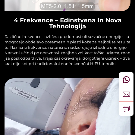
4 Frekvence – Edinstvena In Nova
Tehnologija
Različne frekvence, različna prodornost ultrazvočne energije – o
mogočajo obdelavo posameznih plasti kože za najboljše rezulta
te. Različne frekvence natančno nadzorujejo izhodno energijo.
Naravni učinki po obravnavi: majhna velikost točke udarca, man
jša poškodba tkiva, krajši čas okrevanja, dolgotrajni učinek – dva
krat dlje kot pri tradicionalni enofrekvenčni HIFU-tehniki.