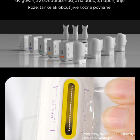
dvigovanje z osredotočenostjo na udobje, napenjanje
kože, tanke ali občutljive kožne površine.