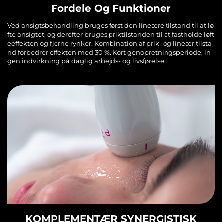
Fordele Og Funktioner
Ved ansigtsbehandling bruges først den lineære tilstand til at lø
fte ansigtet, og derefter bruges priktilstanden til at fastholde løft
eeffekten og fjerne rynker. Kombination af prik- og lineær tilsta
nd forbedrer effekten med 30 %. Kort genopretningsperiode, in
gen indvirkning på daglig arbejds- og livsførelse.
KOMPLEMENTÆR SYNERGISTISK