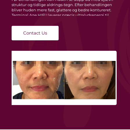
struktur og tidlige aldrings-tegn. Efter behandlingen
bliver huden mere fast, glattere og bedre kontureret.
Terminal Age HIFU leverer præcis ultralydsenergi til
målrettede hudlag og fremmer naturlig
kollagenregenerering samt forbedrer hudens elasticitet
uden nedetid.
Contact Us