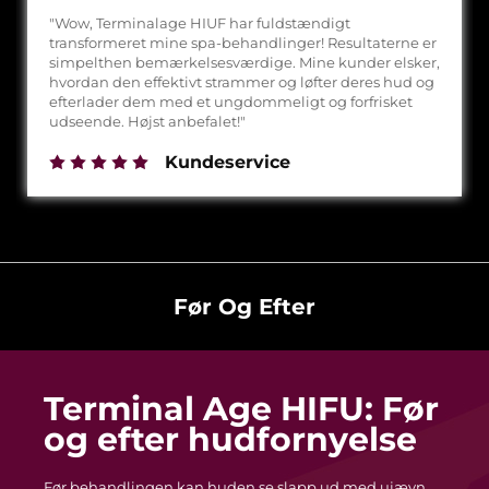
"Wow, Terminalage HIUF har fuldstændigt
transformeret mine spa-behandlinger! Resultaterne er
simpelthen bemærkelsesværdige. Mine kunder elsker,
hvordan den effektivt strammer og løfter deres hud og
efterlader dem med et ungdommeligt og forfrisket
udseende. Højst anbefalet!"
Kundeservice
Før Og Efter
Terminal Age HIFU: Før
og efter hudfornyelse
Før behandlingen kan huden se slapp ud med ujævn