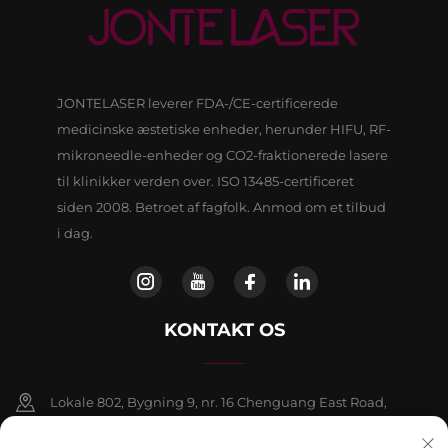
JONTELASER leverer FDA-/CE-certificerede
medicinske æstetiske enheder, herunder HIFU, RF-
mikroneedle-enheder og CO2-fraktionerede lasere
til klinikker verden over. ISO 13485-certificeret
siden 2008. Betroet af fagfolk. Anmod om et tilbud
i dag.
KONTAKT OS
Lokale 802, Bygning 9, nr. 16 Chenguang East Road,
Fangshan-distriktet, Beijing