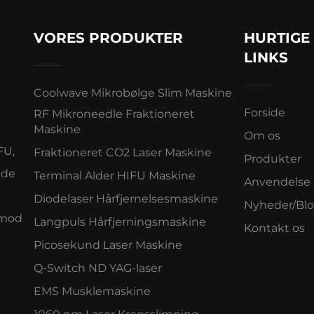
VORES PRODUKTER
HURTIGE
LINKS
Coolwave Mikrobølge Slim Maskine
Forside
RF Mikroneedle Fraktioneret
Maskine
Om os
FU,
Fraktioneret CO2 Laser Maskine
Produkter
ede
Terminal Alder HIFU Maskine
Anvendelse
Diodelaser Hårfjernelsesmaskine
Nyheder/Bl
Anmod
Langpuls Hårfjerningsmaskine
Kontakt os
Picosekund Laser Maskine
Q-Switch ND YAG-laser
EMS Musklemaskine