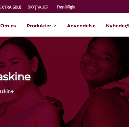
Om os
Produkter
Anvendelse
Nyheder/
askine
askine