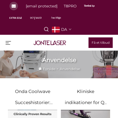
[email protected]
T8PRO
DA
Få et tilbud
Anvendelse
Forside
>
Anvendelse
Onda Coolwave
Kliniske
Succeshistorier:
indikationer for Q-
Den smertefrie
switchet laser