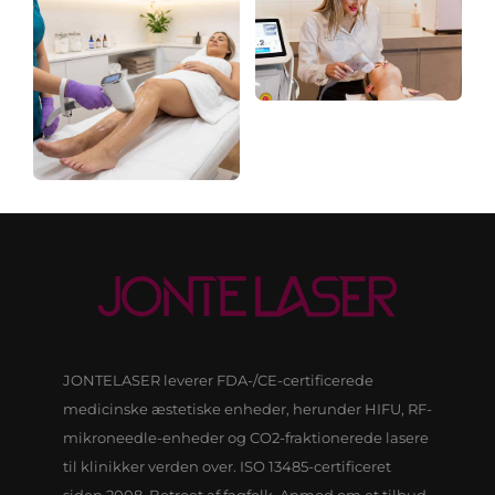
fokuseret ultralyd
JONTELASER leverer FDA-/CE-certificerede
medicinske æstetiske enheder, herunder HIFU, RF-
mikroneedle-enheder og CO2-fraktionerede lasere
til klinikker verden over. ISO 13485-certificeret
siden 2008. Betroet af fagfolk. Anmod om et tilbud