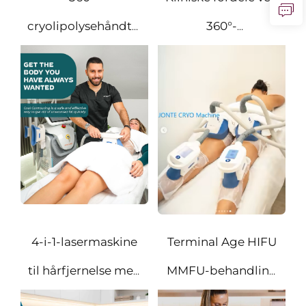
cryolipolysehåndtag
360°-
af silikone af
cryolipolyseapplicator
fødevarekvalitet
4-i-1-lasermaskine
Terminal Age HIFU
til hårfjernelse med
MMFU-behandling
FDA-certificering
med multi-stråle