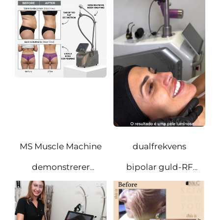
revolution inden
for
kropskonturering
MS Muscle Machine
dualfrekvens
demonstrerer
bipolar guld-RF
målbare
mikrokanalbehandling
forbedringer i