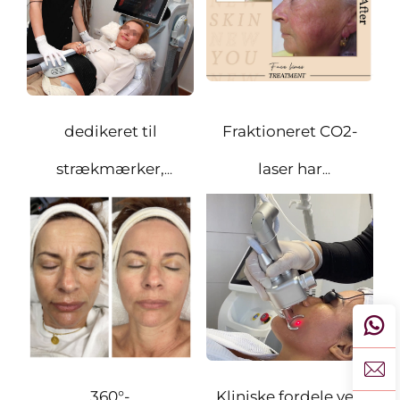
muskeltonus,
fasthed og
kropskontur
dedikeret til
Fraktioneret CO2-
strækmærker,
laser har
pigmentforandringer
fremragende
og hudopfriskning
effektivitet inden
for hudbehandling
og besidder to
betydelige kliniske
360°-
Kliniske fordele ved