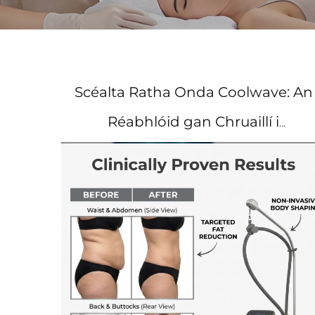
Scéalta Ratha Onda Coolwave: An
Réabhlóid gan Chruaillí i
gcomhshárlú an Chorpois