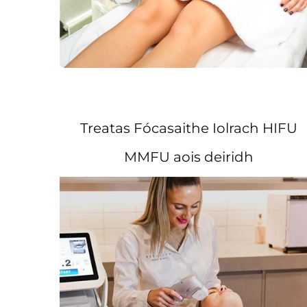
Treatas Fócasaithe Iolrach HIFU
MMFU aois deiridh