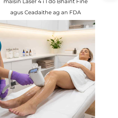
máisín Láser 4 i 1 do Bhaint Fíne
agus Ceadaithe ag an FDA