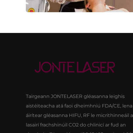
Tairgeann JONTELASER gléasanna leighis
aistéiteacha atá faoi dheimhniú FDA/CE, lena
áirítear gléasanna HIFU, RF le micrithinneáil 
lasairí frachshinúil CO2 do chlinicí ar fud an