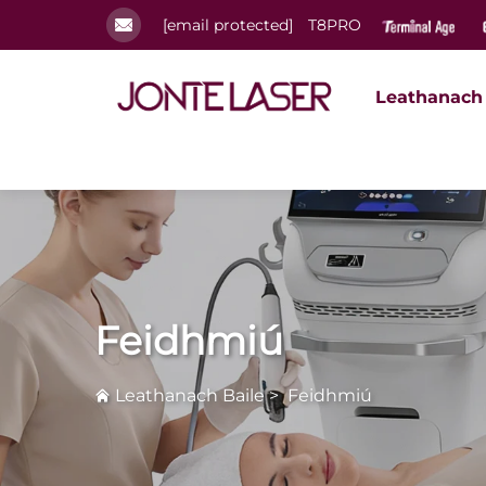
[email protected]
T8PRO
Leathanach 
Feidhmiú
Leathanach Baile
>
Feidhmiú