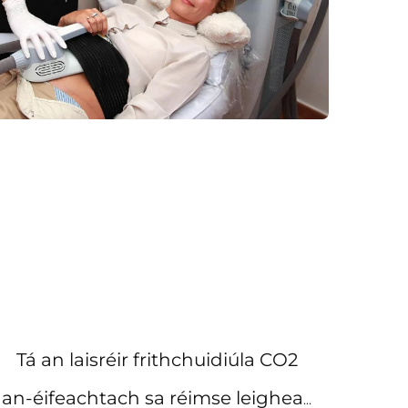
Tá an laisréir frithchuidiúla CO2
an-éifeachtach sa réimse leigheas