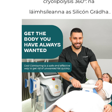
cryolipolysis 360°: na
láimhsíleanna as Silicón Grádha
Bia