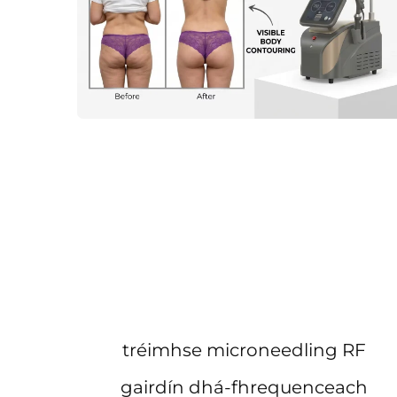
tréimhse microneedling RF
gairdín dhá-fhrequenceach