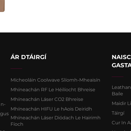
ÁR DTÁIRGÍ
NAISC
GAST
Mícheoláin Coolwave Slíomh-Mheaisín
Leatha
Mhíneachán RF Le Héilíocht Bhreise
Baile
Mhíneachán Láser CO2 Bhreise
Maidir L
 n-
Mhíneachán HIFU Le hAois Deiridh
Táirgí
agus
Mhíneachán Láser Diódach Le Hairimh
Cur In A
Fíoch