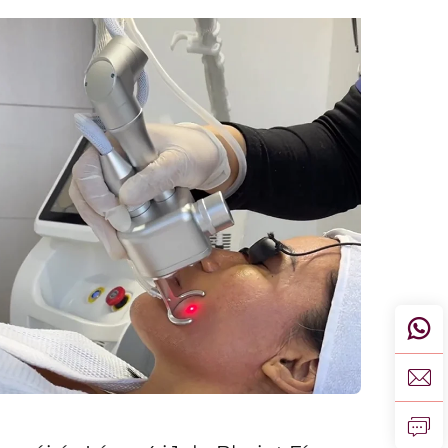
an chraicinn agus tá dhá
bheannacht cliniciúil mór aige