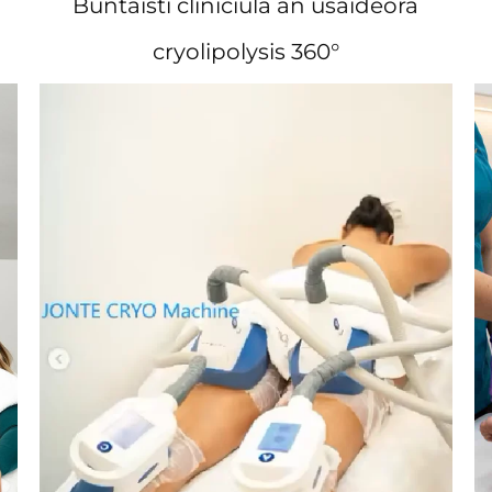
Buntáistí cliniciúla an úsáideora
cryolipolysis 360°