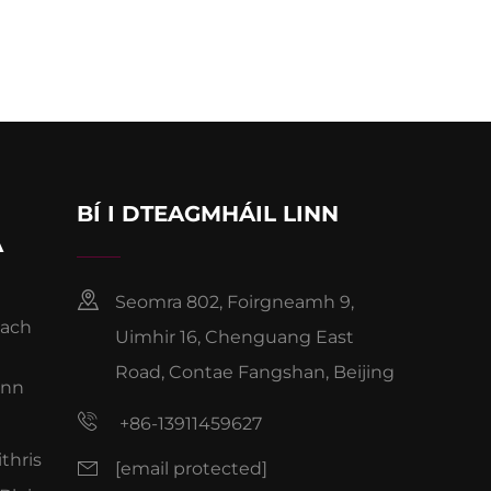
BÍ I DTEAGMHÁIL LINN
A
Seomra 802, Foirgneamh 9,
nach
Uimhir 16, Chenguang East
Road, Contae Fangshan, Beijing
inn
+86-13911459627
ithris
[email protected]