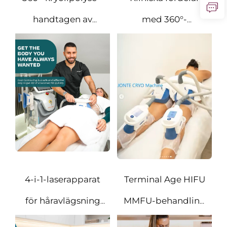
handtagen av
med 360°-
livsmedelsgradssilikon
kryolipolyseapplikatorn
4-i-1-laserapparat
Terminal Age HIFU
för håravlägsning
MMFU-behandling
med FDA-
med flerstrålig