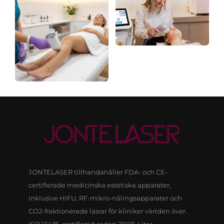
certifiering
fokusering
JONTELASER tillhandahåller FDA- och CE-
certifierade medicinska estetiska apparater,
inklusive HIFU, RF-mikro-nålingsapparater och
CO2-fraktionerade lasrar för kliniker världen över.
ISO 13485-certifierad sedan 2008. Litar