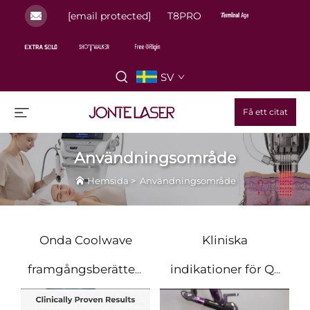
[email protected]
T8PRO
SV
Få ett citat
Användningsområde
Hemsida
>
Användningsområde
Onda Coolwave
Kliniska
framgångsberättelser:
indikationer för Q-
Den smärtfria
switchad laser