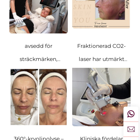
fasthet och
kroppskontur
avsedd för
Fraktionerad CO2-
sträckmärken,
laser har utmärkt
pigmentförändringar
effektivitet inom
och hudåterfasning
hudbehandling
och erbjuder två
betydelsefulla
kliniska
360°-kryolipolyse –
Kliniska fördelar