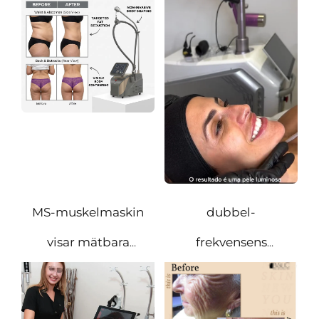
revolutionen inom
kroppskonturering
MS-muskelmaskin
dubbel-
visar mätbara
frekvensens
förbättringar av
bipolära guld-RF-
muskeltonus,
mikronålingsterapi