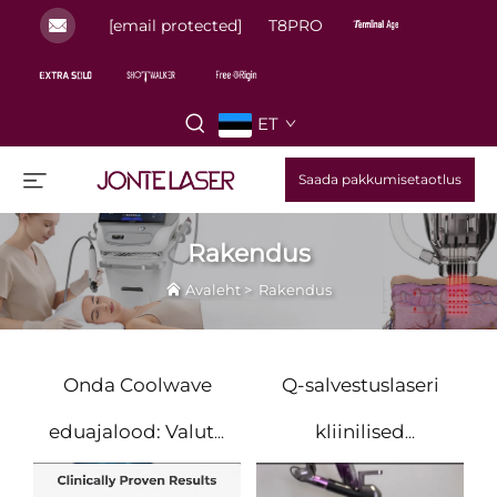
[email protected]
T8PRO
ET
Saada pakkumisetaotlus
Rakendus
Avaleht
>
Rakendus
Onda Coolwave
Q-salvestuslaseri
eduajalood: Valutu
kliinilised
revolutsioon keha
näidustused