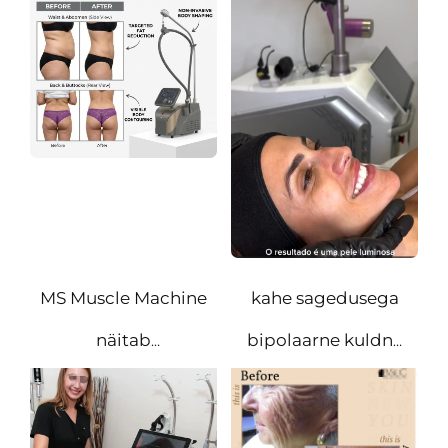
kontuuri
kujundamisel
MS Muscle Machine
kahe sagedusega
näitab
bipolaarne kuldne
mõõdetavaid
RF-
parandusi lihaste
mikronäelatusteraapia