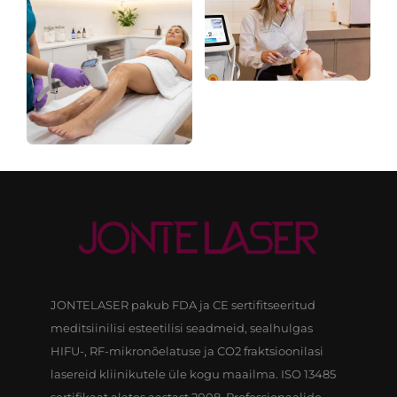
sertifitseeritud
fokuseeritud ravi
JONTELASER pakub FDA ja CE sertifitseeritud
meditsiinilisi esteetilisi seadmeid, sealhulgas
HIFU-, RF-mikronõelatuse ja CO2 fraktsioonilasi
lasereid kliinikutele üle kogu maailma. ISO 13485
sertifikaat alates aastast 2008. Professionaalide