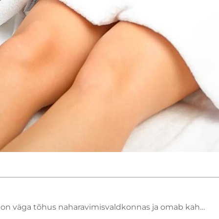
ga tõhus naharavimisvaldkonnas ja omab kahte olulist kliinilist