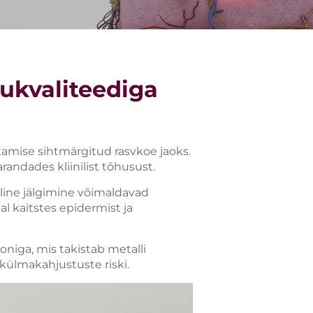
ukvaliteediga
hutamise sihtmärgitud rasvkoe jaoks.
andades kliinilist tõhusust.
line jälgimine võimaldavad
al kaitstes epidermist ja
oniga, mis takistab metalli
ülmakahjustuste riski.