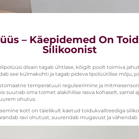
olüüs – Käepidemed On Toid
Silikoonist
olipolüüsi disain tagab ühtlase, kõigilt poolt toimiva ja
ab see külmakohti ja tagab pideva lipolüütilise mõju, par
automaatne temperatuuri reguleerimine ja mitmesensori
 mis suunab oma toimet alakihilise rasva kohaselt, samal aj
suurem ohutus.
isemine kott on täielikult kaetud toidukvaliteediga siliko
randab ravi ohutust, suurendab mugavust ja vähendab k