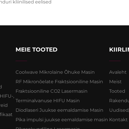
duri kliinilised eelised
MEIE TOOTED
KIIRL
Coolwave Mikrolaine Õhuke Masin
Avaleht
RF Mikronõelate Fraktsiooniline Masin
Meist
d
Fraktsiooniline CO2 Lasermasin
Tooted
 HIFU-,
Terminalvanuse HIFU Masin
Rakend
reid
Diodlaseri Juukse eemaldamise Masin
Uudised
fikaat
Pika impulsi juukse eemaldamise masin
Kontakt