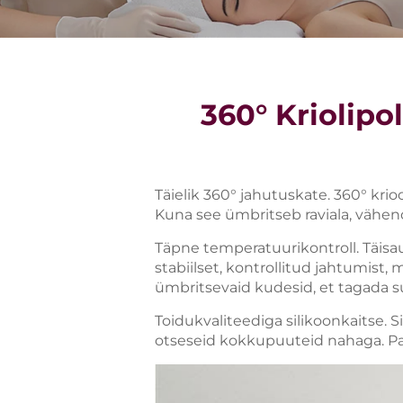
360° Kriolip
Täielik 360° jahutuskate. 360° krio
Kuna see ümbritseb raviala, vähend
Täpne temperatuurikontroll. Täis
stabiilset, kontrollitud jahtumist,
ümbritsevaid kudesid, et tagada 
Toidukvaliteediga silikoonkaitse. S
otseseid kokkupuuteid nahaga. Pa