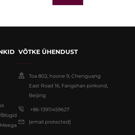
INKID
VÕTKE ÜHENDUST
Toa 802, hoone 9, Chenguang
East Road 16, Fangshan piirkond,
Beijing
us
+86-13911459627
/Blogid
[email protected]
 Meega