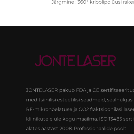
Järgmine :
360° krioolipolüüsi raken
JONTELASER pakub FDA ja CE sertifitseeritu
meditsiinilisi esteetilisi seadmeid, sealhulgas
RF-mikronõelatuse ja CO2 fraktsioonilasi lase
kliinikutele üle kogu maailma. ISO 13485 serti
alates aastast 2008. Professionaalide poolt