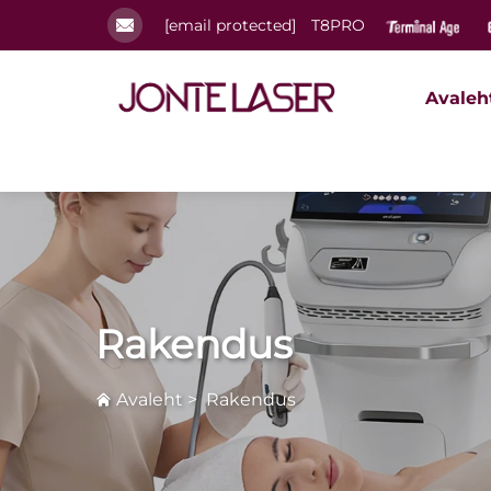
[email protected]
T8PRO
Avaleh
Rakendus
Avaleht
>
Rakendus