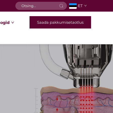
ET
Saada pakkumisetaotlus
logid