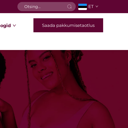
ET
Saada pakkumisetaotlus
logid