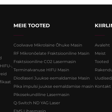
MEIE TOOTED
KIIRL
Coolwave Mikrolaine Õhuke Masin
Avaleht
RF Mikronõelate Fraktsiooniline Masin
Meist
d
Fraktsiooniline CO2 Lasermasin
Tooted
 HIFU-,
Terminalvanuse HIFU Masin
Rakend
reid
Diodlaseri Juukse eemaldamise Masin
Uudised
fikaat
Pika impulsi juukse eemaldamise masin
Kontakt
Pikosekundiline Lasermasin
Q-Switch ND YAG Laser
EMS Lihasmasin