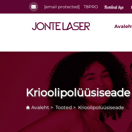
[email protected]
T8PRO
Avaleh
Krioolipolüüsiseade
Avaleht
>
Tooted
>
Krioolipolüüsiseade