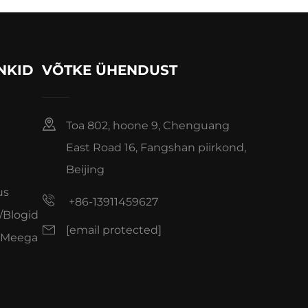
INKID
VÕTKE ÜHENDUST
Toa 802, hoone 9, Chenguang
East Road 16, Fangshan piirkond,
Beijing
us
+86-13911459627
/Blogid
[email protected]
 Meega