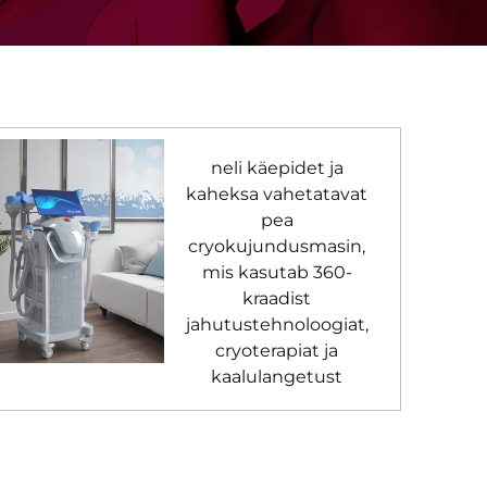
neli käepidet ja
kaheksa vahetatavat
pea
cryokujundusmasin,
mis kasutab 360-
kraadist
jahutustehnoloogiat,
cryoterapiat ja
kaalulangetust