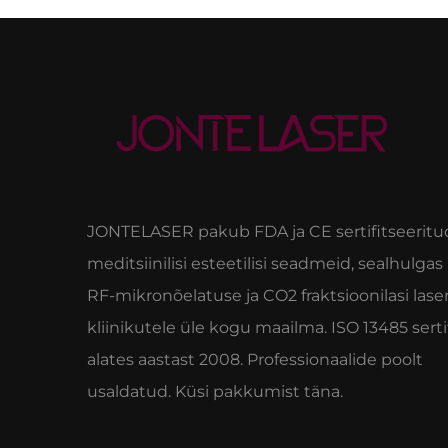
JONTELASER pakub FDA ja CE sertifitseeritu
meditsiinilisi esteetilisi seadmeid, sealhulgas
RF-mikronõelatuse ja CO2 fraktsioonilasi lase
kliinikutele üle kogu maailma. ISO 13485 serti
alates aastast 2008. Professionaalide poolt
usaldatud. Küsi pakkumist täna.