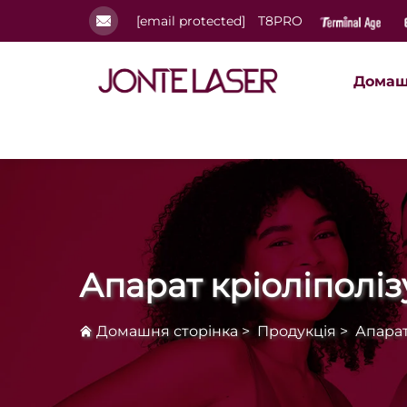
[email protected]
T8PRO
Домаш
Апарат кріоліполіз
Домашня сторінка
>
Продукція
>
Апарат