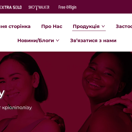
ня сторінка
Про Нас
Продукція
Засто
Новини/Блоги
Зв’язатися з нами
у
 кріоліполізу