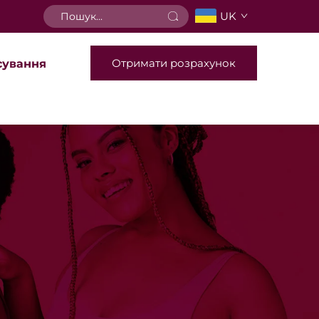
UK
Отримати розрахунок
сування