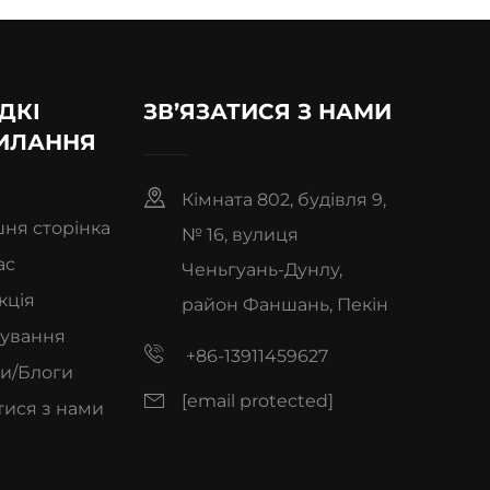
ДКІ
ЗВ’ЯЗАТИСЯ З НАМИ
ИЛАННЯ
Кімната 802, будівля 9,
ня сторінка
№ 16, вулиця
ас
Ченьгуань-Дунлу,
кція
район Фаншань, Пекін
сування
+86-13911459627
и/Блоги
[email protected]
тися з нами