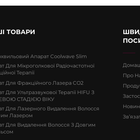
І ТОВАРИ
ШВИ
ПОС
охвильовий Апарат Coolwave Slim
Домаш
т Для Мікроголкової Радіочастотної
ійної Терапії
Про Н
ат Для Фракційного Лазера CO2
Проду
т Для Ультразвукової Терапії HIFU З
Засто
ЕВОЮ СТАДІЄЮ ВІКУ
Новин
ат Для Лазерного Видалення Волосся
ним Лазером
Зв’яза
ат Для Видалення Волосся З Довгим
льсом