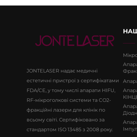
НАШ
Мікр
Апара
JONTELASER надає медичні
Фракц
естетичні пристрої з сертифікатами
Апар
FDA/CE, у тому числі апарати HIFU,
Апара
КІНЦ
RF-мікроголкові системи та CO2-
Апар
фракційні лазери для клінік по
Діод
всьому світі. Сертифіковано за
Апар
Імпу
стандартом ISO 13485 з 2008 року.