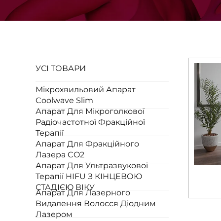
УСІ ТОВАРИ
Мікрохвильовий Апарат
Coolwave Slim
Апарат Для Мікроголкової
Радіочастотної Фракційної
Терапії
Апарат Для Фракційного
Лазера CO2
Апарат Для Ультразвукової
Терапії HIFU З КІНЦЕВОЮ
СТАДІЄЮ ВІКУ
Апарат Для Лазерного
Видалення Волосся Діодним
Лазером