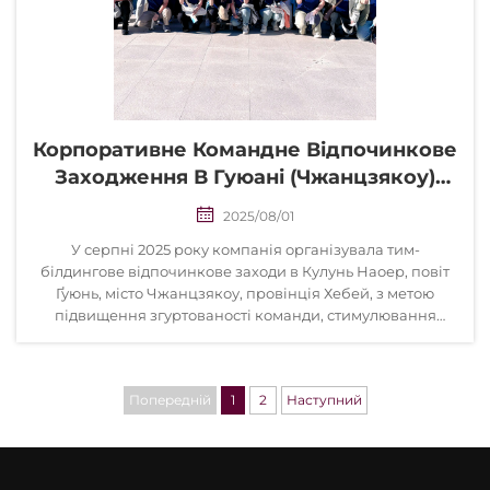
Корпоративне Командне Відпочинкове
Заходження В Гуюані (Чжанцзякоу)
Для Зміцнення Командного Духу
2025/08/01
У серпні 2025 року компанія організувала тим-
білдингове відпочинкове заходи в Кулунь Наоер, повіт
Ґуюнь, місто Чжанцзякоу, провінція Хебей, з метою
підвищення згуртованості команди, стимулювання
міжвідомчого співробітництва та формування
позитивної корпоративної культури. Розташований у...
Попередній
1
2
Наступний