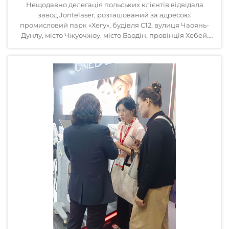
Нещодавно делегація польських клієнтів відвідала
завод Jontelaser, розташований за адресою:
промисловий парк «Хегу», будівля C12, вулиця Чаоянь-
Дунлу, місто Чжуочжоу, місто Баодін, провінція Хебей.
Власник компанії, комерційна команда та
співробітники відділу досліджень і розробок тепло
вітали...