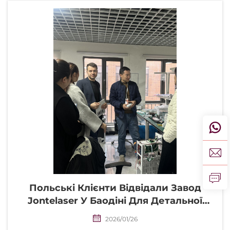
Польські Клієнти Відвідали Завод
Jontelaser У Баодіні Для Детальної
Демонстрації Продукції Та
2026/01/26
Обговорення Співпраці