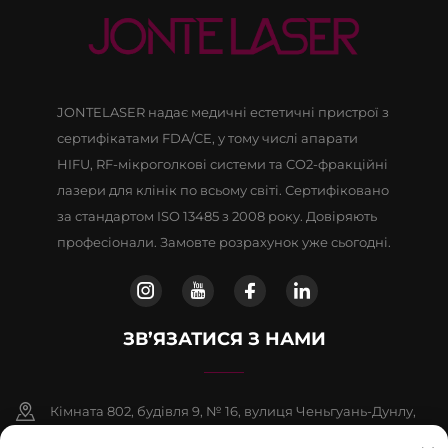
JONTELASER надає медичні естетичні пристрої з
сертифікатами FDA/CE, у тому числі апарати
HIFU, RF-мікроголкові системи та CO2-фракційні
лазери для клінік по всьому світі. Сертифіковано
за стандартом ISO 13485 з 2008 року. Довіряють
професіонали. Замовте розрахунок уже сьогодні.
ЗВ’ЯЗАТИСЯ З НАМИ
Кімната 802, будівля 9, № 16, вулиця Ченьгуань-Дунлу,
район Фаншань, Пекін