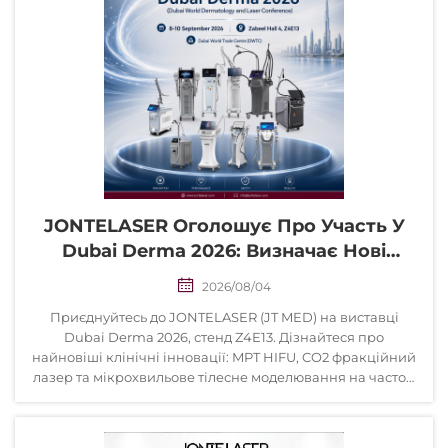
JONTELASER Оголошує Про Участь У
Dubai Derma 2026: Визначає Нові
Стандарти Естетичної Медицини На
2026/08/04
Близькому Сході
Приєднуйтесь до JONTELASER (JT MED) на виставці
Dubai Derma 2026, стенд Z4E13. Дізнайтеся про
найновіші клінічні інновації: MPT HIFU, CO2 фракційний
лазер та мікрохвильове тілесне моделювання на частоті
2,45 ГГц. Співпрацюйте з глобальним лідером у галузі
естетичних технологій для досягнення надзвичайних
клінічних результатів.