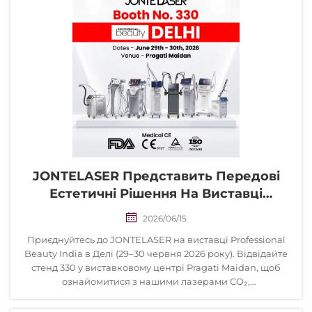
JONTELASER Представить Передові
Естетичні Рішення На Виставці
Professional Beauty India — Делі 2026 |
2026/06/15
Стенд 330
Приєднуйтесь до JONTELASER на виставці Professional
Beauty India в Делі (29–30 червня 2026 року). Відвідайте
стенд 330 у виставковому центрі Pragati Maidan, щоб
ознайомитися з нашими лазерами CO₂,
сертифікованими FDA та CE, діодними системами для
видалення волосся та технологіями омолодження