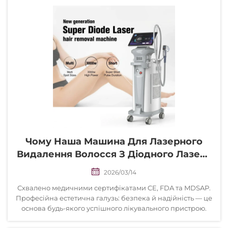
шкіри.
Чому Наша Машина Для Лазерного
Видалення Волосся З Діодного Лазера
808 Нм Відповідає Всім Сертифікатам
2026/03/14
Безпеки.
Схвалено медичними сертифікатами CE, FDA та MDSAP.
Професійна естетична галузь: безпека й надійність — це
основа будь-якого успішного лікувального пристрою.