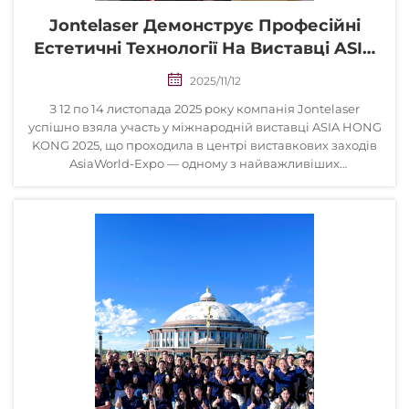
Jontelaser Демонструє Професійні
Естетичні Технології На Виставці ASIA
HONG KONG 2025
2025/11/12
З 12 по 14 листопада 2025 року компанія Jontelaser
успішно взяла участь у міжнародній виставці ASIA HONG
KONG 2025, що проходила в центрі виставкових заходів
AsiaWorld-Expo — одному з найважливіших
міжнародних виставкових майданчиків Азійсько-
Тихоокеанського регіону. У заході взяли участь
виробники...