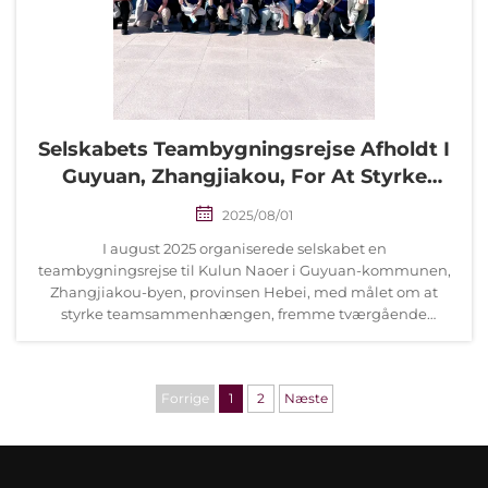
Selskabets Teambygningsrejse Afholdt I
Guyuan, Zhangjiakou, For At Styrke
Teamsammenhæng
2025/08/01
I august 2025 organiserede selskabet en
teambygningsrejse til Kulun Naoer i Guyuan-kommunen,
Zhangjiakou-byen, provinsen Hebei, med målet om at
styrke teamsammenhængen, fremme tværgående
samarbejde mellem afdelinger og skabe en positiv
virksomhedskultur. Arrangeret i et …
Forrige
1
2
Næste