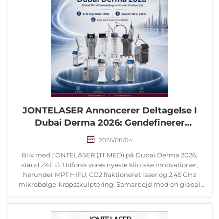
JONTELASER Annoncerer Deltagelse I
Dubai Derma 2026: Gendefinerer
Æstetisk Fremragende Behandling I
2026/08/04
Mellemøsten
Bliv med JONTELASER (JT MED) på Dubai Derma 2026,
stand Z4E13. Udforsk vores nyeste kliniske innovationer,
herunder MPT HIFU, CO2 fraktioneret laser og 2,45 GHz
mikrobølge-kropsskulptering. Samarbejd med en global
leder inden for æstetisk teknologi for fremragende kliniske
resultater.