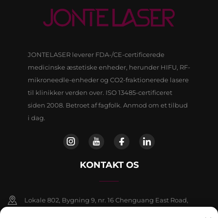
JONTELASER leverer FDA-/CE-certificerede
medicinske æstetiske enheder, herunder HIFU, RF-
mikroneedle-enheder og CO2-fraktionerede lasere
til klinikker verden over. ISO 13485-certificeret
siden 2008. Betroet af fagfolk. Anmod om et tilbud
i dag.
KONTAKT OS
Lokale 802, Bygning 9, nr. 16 Chenguang East Road,
Fangshan-distriktet, Beijing