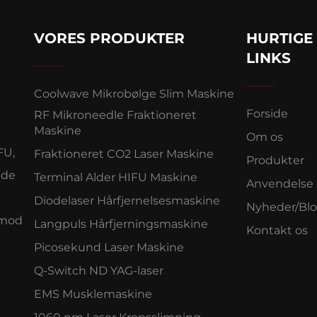
VORES PRODUKTER
HURTIGE
LINKS
Coolwave Mikrobølge Slim Maskine
Forside
RF Mikroneedle Fraktioneret
Maskine
Om os
FU,
Fraktioneret CO2 Laser Maskine
Produkter
ede
Terminal Alder HIFU Maskine
Anvendelse
Diodelaser Hårfjernelsesmaskine
Nyheder/Bl
Anmod
Langpuls Hårfjerningsmaskine
Kontakt os
Picosekund Laser Maskine
Q-Switch ND YAG-laser
EMS Musklemaskine