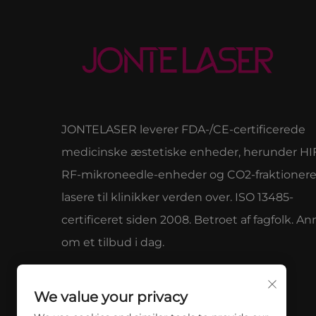
JONTELASER leverer FDA-/CE-certificerede
medicinske æstetiske enheder, herunder HI
RF-mikroneedle-enheder og CO2-fraktioner
lasere til klinikker verden over. ISO 13485-
certificeret siden 2008. Betroet af fagfolk. 
om et tilbud i dag.
We value your privacy