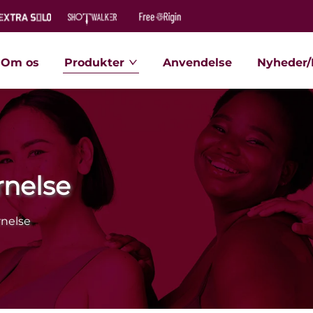
Om os
Produkter
Anvendelse
Nyheder/
rnelse
rnelse