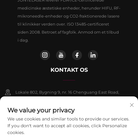
JONTELASER leverer FDA-/CE-certificerede
medicinske æstetiske enheder, herunder HIFU, RF-
mikroneedle-enheder og CO2-fraktionerede lasere
til klinikker verden over. ISO 13485-certificeret
siden 2008. Betroet af fagfolk. Anmod om et tilbud
i dag.
KONTAKT OS
Lokale 802, Bygning 9, nr. 16 Chenguang East Road,
Fangshan-distriktet, Beijing
We value your privacy
+86-13911459627
We use cookies and similar tools to provide our services.
If you don't want to accept all cookies, click Personalize
[email protected]
cookies.