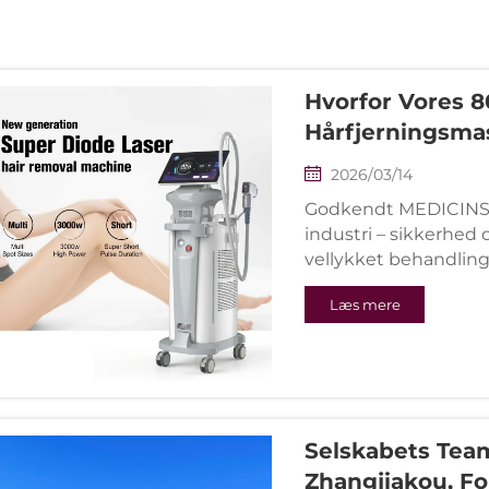
Hvorfor Vores 
Hårfjerningsmas
Sikkerhedscerti
2026/03/14
Godkendt MEDICINSK
industri – sikkerhed 
vellykket behandlin
Læs mere
Selskabets Tea
Zhangjiakou, 