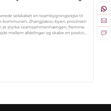
serede selskabet en teambygningsrejse til
an-kommunen, Zhangjiakou-byen, provinsen
om at styrke teamsammenhængen, fremme
de mellem afdelinger og skabe en positiv
rangeret i et …