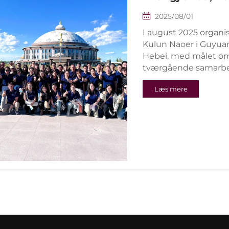
2025/08/01
I august 2025 organi
Kulun Naoer i Guyu
Hebei, med målet 
tværgående samarbej
virksomhedskultur. Ar
Læs mere