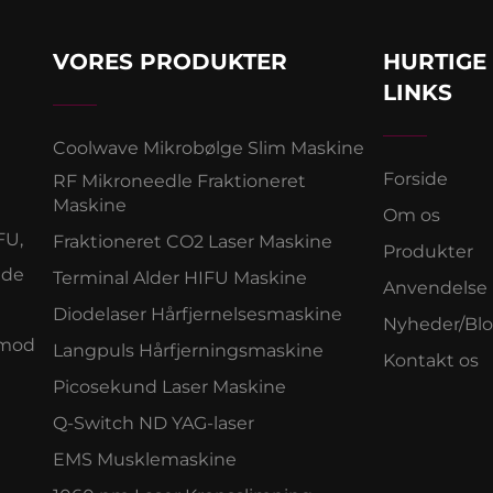
VORES PRODUKTER
HURTIGE
LINKS
Coolwave Mikrobølge Slim Maskine
Forside
RF Mikroneedle Fraktioneret
Maskine
Om os
FU,
Fraktioneret CO2 Laser Maskine
Produkter
ede
Terminal Alder HIFU Maskine
Anvendelse
Diodelaser Hårfjernelsesmaskine
Nyheder/Bl
Anmod
Langpuls Hårfjerningsmaskine
Kontakt os
Picosekund Laser Maskine
Q-Switch ND YAG-laser
EMS Musklemaskine