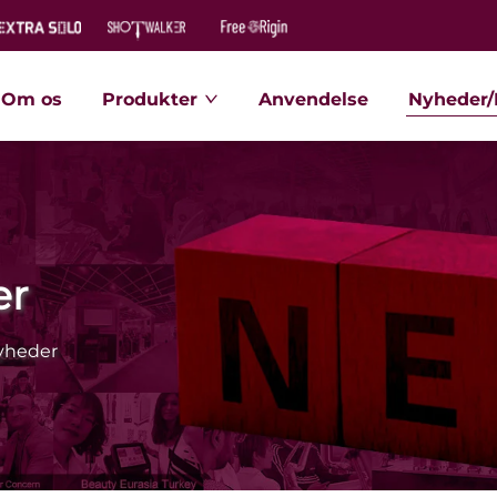
Om os
Produkter
Anvendelse
Nyheder/
er
yheder