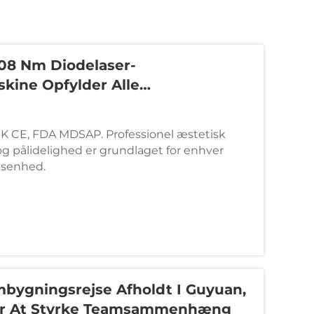
808 Nm Diodelaser-
kine Opfylder Alle
ficeringer.
 CE, FDA MDSAP. Professionel æstetisk
og pålidelighed er grundlaget for enhver
gsenhed.
mbygningsrejse Afholdt I Guyuan,
For At Styrke Teamsammenhæng