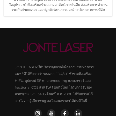
วัตถุประสงค์เพื่อเสริมสร้างความสามัคคีภายในทีม ส่งเสริมการทำงาน
ร่วมกันข้ามแผนก และปลูกฝังวัฒนธรรมองค์กรเชิงบวก สถานที่จัด
กิจกรรมตั้งอยู่ท่ามกลางธรรมชาติอันงดงาม...
JONTELASER ให้บริการอุปกรณ์เพื่อความงามทางการ
แพทย์ที่ได้รับการรับรองจาก FDA/CE ซึ่งรวมถึงเครื่อง
HIFU, อุปกรณ์ RF microneedling และเลเซอร์แบบ
fractional CO2 สำหรับคลินิกทั่วโลก ได้รับการรับรอง
มาตรฐาน ISO 13485 ตั้งแต่ปี ค.ศ. 2008 ได้รับความไว้
วางใจจากผู้เชี่ยวชาญ ขอใบเสนอราคาได้ทันทีวันนี้