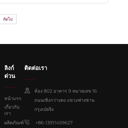
ถัดไป
ลิงก์
ติดต่อเรา
ด่วน
ห้อง 802 อาคาร 9 หมายเลข 16
หน้าแรก
ถนนเชิงกว่างตง แขวงฟางซาน
เกี่ยวกับ
กรุงเป่ยจิง
เรา
ผลิตภัณฑ์
+86-13911459627