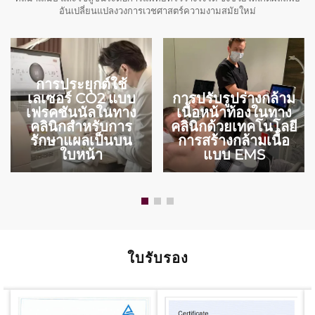
อันเปลี่ยนแปลงวงการเวชศาสตร์ความงามสมัยใหม่
การประยุกต์ใช้
เลเซอร์ CO2 แบบ
การปรับรูปร่างกล้าม
เฟรคชันนัลในทาง
เนื้อหน้าท้องในทาง
คลินิกสำหรับการ
คลินิกด้วยเทคโนโลยี
รักษาแผลเป็นบน
การสร้างกล้ามเนื้อ
ใบหน้า
แบบ EMS
ใบรับรอง