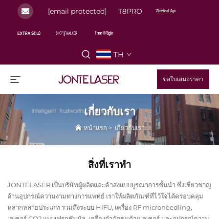
[email protected]
T8PRO
TH
ขอใบเสนอราคา
เกี่ยวกับเรา
หน้าแรก
>
เกี่ยวกับเรา
สิ่งที่เราทำ
JONTELASER เป็นบริษัทผู้ผลิตและค้าส่งแบบบูรณาการชั้นนำ ซึ่งเชี่ยวชาญ
ด้านอุปกรณ์ความงามทางการแพทย์ เราให้ผลิตภัณฑ์ที่ไว้ใจได้ครอบคลุม
หลากหลายประเภท รวมถึงระบบ HIFU, เครื่อง RF microneedling,
เลเซอร์ CO2 แบบเฟรกชันนัล, เครื่องกำจัดขนด้วยเลเซอร์ และอุปกรณ์ความ