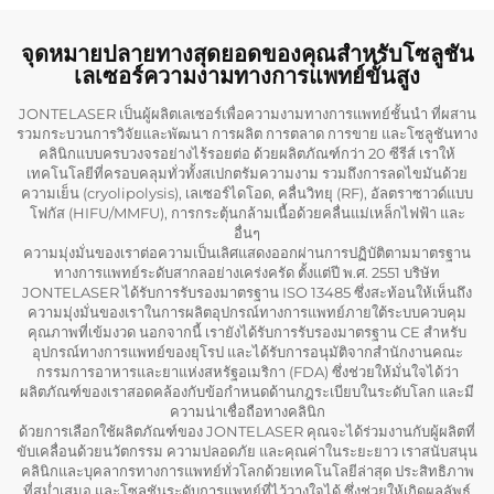
จุดหมายปลายทางสุดยอดของคุณสำหรับโซลูชัน
เลเซอร์ความงามทางการแพทย์ขั้นสูง
JONTELASER เป็นผู้ผลิตเลเซอร์เพื่อความงามทางการแพทย์ชั้นนำ ที่ผสาน
รวมกระบวนการวิจัยและพัฒนา การผลิต การตลาด การขาย และโซลูชันทาง
คลินิกแบบครบวงจรอย่างไร้รอยต่อ ด้วยผลิตภัณฑ์กว่า 20 ซีรีส์ เราให้
เทคโนโลยีที่ครอบคลุมทั่วทั้งสเปกตรัมความงาม รวมถึงการลดไขมันด้วย
ความเย็น (cryolipolysis), เลเซอร์ไดโอด, คลื่นวิทยุ (RF), อัลตราซาวด์แบบ
โฟกัส (HIFU/MMFU), การกระตุ้นกล้ามเนื้อด้วยคลื่นแม่เหล็กไฟฟ้า และ
อื่นๆ
ความมุ่งมั่นของเราต่อความเป็นเลิศแสดงออกผ่านการปฏิบัติตามมาตรฐาน
ทางการแพทย์ระดับสากลอย่างเคร่งครัด ตั้งแต่ปี พ.ศ. 2551 บริษัท
JONTELASER ได้รับการรับรองมาตรฐาน ISO 13485 ซึ่งสะท้อนให้เห็นถึง
ความมุ่งมั่นของเราในการผลิตอุปกรณ์ทางการแพทย์ภายใต้ระบบควบคุม
คุณภาพที่เข้มงวด นอกจากนี้ เรายังได้รับการรับรองมาตรฐาน CE สำหรับ
อุปกรณ์ทางการแพทย์ของยุโรป และได้รับการอนุมัติจากสำนักงานคณะ
กรรมการอาหารและยาแห่งสหรัฐอเมริกา (FDA) ซึ่งช่วยให้มั่นใจได้ว่า
ผลิตภัณฑ์ของเราสอดคล้องกับข้อกำหนดด้านกฎระเบียบในระดับโลก และมี
ความน่าเชื่อถือทางคลินิก
ด้วยการเลือกใช้ผลิตภัณฑ์ของ JONTELASER คุณจะได้ร่วมงานกับผู้ผลิตที่
ขับเคลื่อนด้วยนวัตกรรม ความปลอดภัย และคุณค่าในระยะยาว เราสนับสนุน
คลินิกและบุคลากรทางการแพทย์ทั่วโลกด้วยเทคโนโลยีล่าสุด ประสิทธิภาพ
ที่สม่ำเสมอ และโซลูชันระดับการแพทย์ที่ไว้วางใจได้ ซึ่งช่วยให้เกิดผลลัพธ์