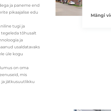
idega ja paneme end
rite pikaajalise edu
Mängi vi
iline tugi ja
 tegeleda tõhusalt
hnoloogia ja
saanud usaldatavaks
dele üle kogu
endumus on oma
teenuseid, mis
 ja jätkusuutlikku