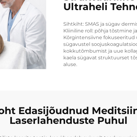
Ultraheli Tehn
Sihtkiht: SMAS ja sügav dermi
Kliiniline roll: põhja tõstmine
Kõrgintensiivne fokuseeritud 
sügavustel soojuskoagulatsio
kokkutõmbumist ja uue kollag
kaela sügavat struktuurset 
aluse.
oht Edasijõudnud Meditsiini
Laserlahenduste Puhul