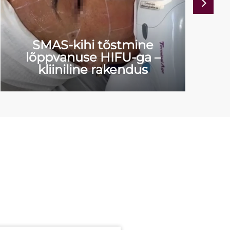
SMAS-kihi tõstmine
lõppvanuse HIFU-ga –
kliiniline rakendus