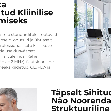
ka
ud Kliinilise
amiseks
stele standarditele, toetavad
seid, ohutuid ja ühtlaselt
ofessionaalsete kliinikute
ada usaldusväärset
ilisi tulemusi. Kahe
z + 2 MHz), fraktsiooniline
heaks kiidetud, CE, FDA ja
Täpselt Sihitu
Näo Noorenda
Struktuuriline