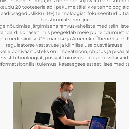
iliste laserite tootja, kes ühendab sujuvalt teadusuurin
gikaudu 20 tooteseria abil pakume täielikke tehnoloogiai
t, raadiosageduslikku (RF) tehnoloogiat, fokuseeritud ult
lihasstimulatsiooni jne.
nõudmise järgimisena rahvusvaheliste meditsiiniliste s
standardi kohaselt, mis peegeldab meie pühendumust kv
a meditsiinilise CE-märgise ja Ameerika Ühendriikide 
regulaatorse vastavuse ja kliinilise usaldusväärsuse.
 kelle põhiväärtusteks on innovatsioon, ohutus ja pikaa
evast tehnoloogiat, püsivat toimivust ja usaldusväärseid
sformatsioonilisi tulemusi kaasaegses esteetilises meditsi