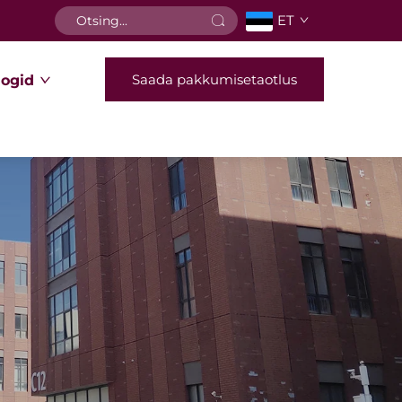
ET
Saada pakkumisetaotlus
logid