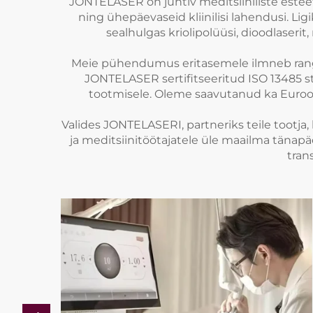
JONTELASER on juhtiv meditsiiniliste esteet
ning ühepäevaseid kliinilisi lahendusi. Li
sealhulgas kriolipolüüsi, dioodlaseri
Meie pühendumus eritasemele ilmneb range 
JONTELASER sertifitseeritud ISO 13485 
tootmisele. Oleme saavutanud ka Euroop
Valides JONTELASERI, partneriks teile tootja,
ja meditsiinitöötajatele üle maailma tänapä
tran