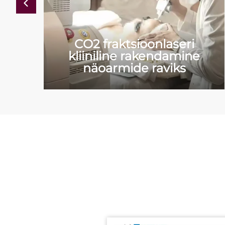
CO2 fraktsioonlaseri
kliiniline rakendamine
näoarmide raviks