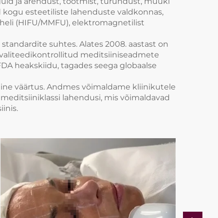
guid ja arendust, tootmist, turundust, müüki
d kogu esteetiliste lahenduste valdkonnas,
raheli (HIFU/MMFU), elektromagnetilist
tandardite suhtes. Alates 2008. aastast on
aliteedikontrollitud meditsiiniseadmete
FDA heakskiidu, tagades seega globaalse
jaline väärtus. Andmes võimaldame kliinikutele
 meditsiiniklassi lahendusi, mis võimaldavad
inis.