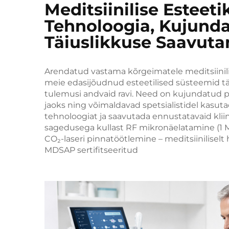
Meditsiinilise Esteeti
Tehnoloogia, Kujundat
Täiuslikkuse Saavut
Arendatud vastama kõrgeimatele meditsiinili
meie edasijõudnud esteetilised süsteemid täp
tulemusi andvaid ravi. Need on kujundatud pr
jaoks ning võimaldavad spetsialistidel kasut
tehnoloogiat ja saavutada ennustatavaid kliin
sagedusega kullast RF mikronäelatamine (1 MH
CO₂-laseri pinnatöötlemine – meditsiiniliselt 
MDSAP sertifitseeritud