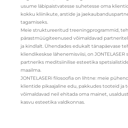
usume läbipaistvatesse suhetesse oma klient
kokku kliinikute, arstide ja jaekaubanduspartne
tagamiseks.
Meie struktureeritud treeningprogrammid, tehn
pärastmüügiteenused võimaldavad partneritel
ja kindlalt. Ühendades edukalt tänapäevase te
kliendikeskse lähenemisviisi, on JONTELASER 
partneriks meditsiinilise esteetika spetsialisti
maailma.
JONTELASERi filosoofia on lihtne: meie püh
klientide pikaajaline edu, pakkudes tooteid ja 
võimaldavad neil ehitada oma mainet, usaldust
kasvu esteetika valdkonnas.