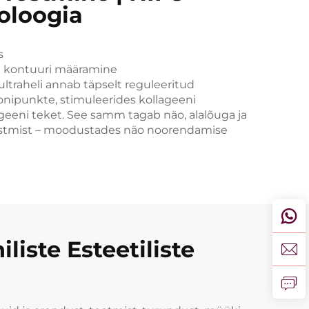
oloogia
s
 ja kontuuri määramine
ultraheli annab täpselt reguleeritud
onipunkte, stimuleerides kollageeni
eeni teket. See samm tagab näo, alalõuga ja
tõstmist – moodustades näo noorendamise
liste Esteetiliste