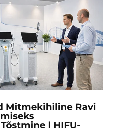
d Mitmekihiline Ravi
miseks
 Tõstmine | HIFU-