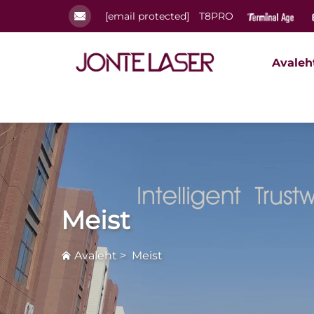
[email protected]
T8PRO
Avaleh
Meist
Avaleht
>
Meist