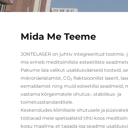
Mida Me Teeme
JONTELASER on juhtiv integreeritud tootmis- 
mis erineb meditsiiniliste esteetiliste seadmet
Pakume laia valikut usaldusväärseid tooteid, s
mikronäelatamist, CO₂ fraktsioonilist laserit, la
eemaldamist ning muid esteetilisi seadmeid, 
vastama kõrgeimatele ohutus-, stabiilsus- ja
toimetusstandarditele.
Keskendudes kliinilisele ohutusele ja püsivatel
töötavad meie spetsialistid tihti koos meditsiin
kogu maailma, et tagada iga seadme usaldusv