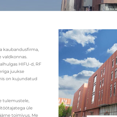
ja kaubandusfirma,
e valdkonnas.
ealhulgas HIFU-d, RF
seriga juukse
mis on kujundatud
e tulemustele,
itöötajatega üle
äärne toimivus. Me