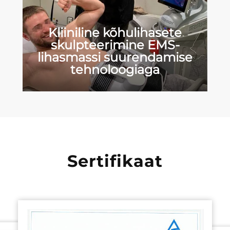
Kliiniline kõhulihasete
skulpteerimine EMS-
lihasmassi suurendamise
tehnoloogiaga
Sertifikaat