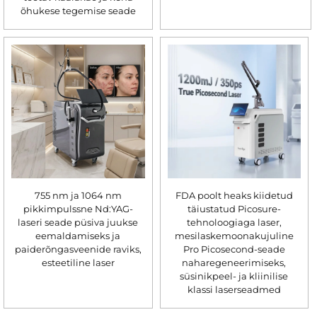
õhukese tegemise seade
755 nm ja 1064 nm
FDA poolt heaks kiidetud
pikkimpulssne Nd:YAG-
täiustatud Picosure-
laseri seade püsiva juukse
tehnoloogiaga laser,
eemaldamiseks ja
mesilaskemoonakujuline
paiderõngasveenide raviks,
Pro Picosecond-seade
esteetiline laser
naharegeneerimiseks,
süsinikpeel- ja kliinilise
klassi laserseadmed