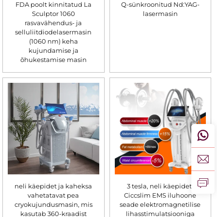
FDA poolt kinnitatud La
Q-sünkroonitud Nd:YAG-
Sculptor 1060
lasermasin
rasvavähendus- ja
selluliitdiodelasermasin
(1060 nm) keha
kujundamise ja
õhukestamise masin
neli käepidet ja kaheksa
3 tesla, neli käepidet,
vahetatavat pea
Ciccslim EMS iluhoone
cryokujundusmasin, mis
seade elektromagnetilise
kasutab 360-kraadist
lihasstimulatsiooniga