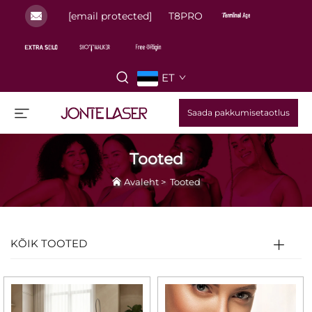
[email protected]
T8PRO
ET
Saada pakkumisetaotlus
Tooted
Avaleht
>
Tooted
KÕIK TOOTED