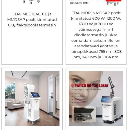
FDA, MDR ja MDSAP poolt
FDA, MEDICAL, CE ja
kinnitatud 600 W, 1200 W,
MMDSAP poolt kinnitatud
1800 W ja 3000 W
CO₂ fraktsioonlasermasin
võimsusega 4-in-1
diodlasermasin juukse
eemaldamiseks, millel on
asendatavad kohtad ja
lainepikkused 755 nm, 808
nm, 940 nm ja 1064 nm