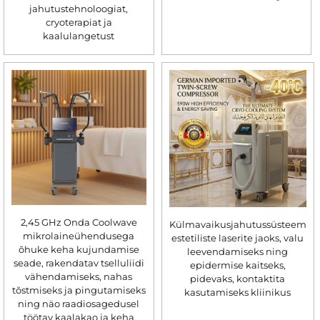
jahutustehnoloogiat,
cryoterapiat ja
kaalulangetust
2,45 GHz Onda Coolwave
Külmavaikusjahutussüsteem
mikrolaineühendusega
estetiliste laserite jaoks, valu
õhuke keha kujundamise
leevendamiseks ning
seade, rakendatav tselluliidi
epidermise kaitseks,
vähendamiseks, nahas
pidevaks, kontaktita
tõstmiseks ja pingutamiseks
kasutamiseks kliinikus
ning näo raadiosagedusel
töötav kaalakao ja keha