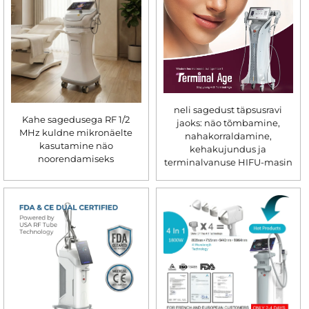
neli sagedust täpsusravi
Kahe sagedusega RF 1/2
jaoks: näo tõmbamine,
MHz kuldne mikronäelte
nahakorraldamine,
kasutamine näo
kehakujundus ja
noorendamiseks
terminalvanuse HIFU-masin