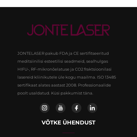
JONTELASER pakub FDA ja CE sertifitseeritud
meditsiinilisi esteetilisi seadmeid, sealhulgas
HIFU-, RF-mikronõelatuse ja CO2 fraktsioonilasi
lasereid kliinikutele üle kogu maailma. ISO 13485
sertifikaat alates aastast 2008. Professionaalide
poolt usaldatud. Küsi pakkumist täna.
VÕTKE ÜHENDUST