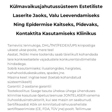
Külmavaikusjahutussüsteem Estetiliste
Laserite Jaoks, Valu Leevendamiseks
Ning Epidermise Kaitseks, Pidevaks,
Kontaktita Kasutamiseks Kliinikus
Tarneviis: lennukiga, DHL/TNT/FEDEX/UPS kiirpostiga
uksest ukse poole, mere teel
Aastat,
kõiki meie tooteridu saab täielikult kohandada
7
teie konkreetsetele vajadustele konkurentsivõimeliste
hindadega.
Sobib kasutamiseks: ilusalongides, haiglates,
nahahoolduskeskustes, spades jne.
Masina keel: inglise keel (toetab kohandatud
süsteemikeelt)
Garantii: 2-aastane garantii
Tootekoolitus: Saage tasuta üheksa ühega ühenduses
kliinilise kasutuse õpetus teenuse JONTELASER vanema
iluhooldusinstruktorilt, kui see masin on saabunud.
Sertifikaadid: Kõik on kinnitatud rahvusvaheliste
sertifitseerimiste (CE, FDA, TÜV jne) poolt. Tellimuse