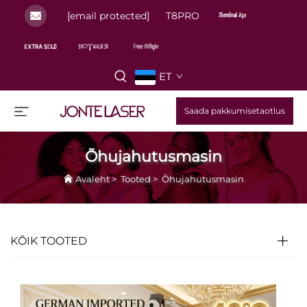
[email protected]
T8PRO
ET
Saada pakkumisetaotlus
Õhujahutusmasin
Avaleht
>
Tooted
>
Õhujahutusmasin
KÕIK TOOTED