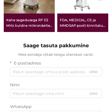
Kahe sagedusega RF 1/2
FDA, MEDICAL, CE ja
MHz kuldne mikronäelte
MMDSAP poolt kinnitatud
kasutamine näo
CO₂ fraktsioonlasermasin
noorendamiseks
Saage tasuta pakkumine
Meie esindaja võtab teiega ühendust varsti.
E-postiadress
0/100
Nimi
0/100
WhatsApp