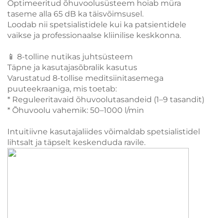
Optimeeritud õhuvoolusüsteem hoiab müra
taseme alla 65 dB ka täisvõimsusel.
Loodab nii spetsialistidele kui ka patsientidele
vaikse ja professionaalse kliinilise keskkonna.
📱 8-tolline nutikas juhtsüsteem
Täpne ja kasutajasõbralik kasutus
Varustatud 8-tollise meditsiinitasemega
puuteekraaniga, mis toetab:
* Reguleeritavaid õhuvoolutasandeid (1–9 tasandit)
* Õhuvoolu vahemik: 50–1000 l/min
Intuitiivne kasutajaliides võimaldab spetsialistidel
lihtsalt ja täpselt keskenduda ravile.