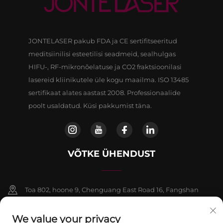
JONTELASER pakub FDA ja CE sertifitseeritud
meditsiinilisi esteetilisi seadmeid, sealhulgas
HIFU-, RF-mikronõelatuse ja CO2 fraktsioonilasi
lasereid kliinikutele üle kogu maailma. ISO 13485
sertifikaat alates aastast 2008. Professionaalide
poolt usaldatud. Küsi pakkumist täna.
VÕTKE ÜHENDUST
Toa 802, hoone 9, Chenguang East Road 16, Fangshan
piirkond, Beijing
We value your privacy