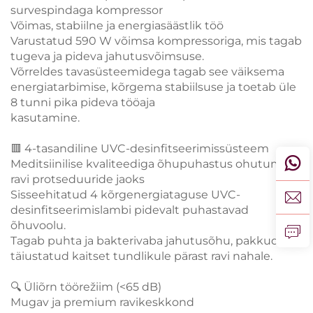
survespindaga kompressor
Võimas, stabiilne ja energiasäästlik töö
Varustatud 590 W võimsa kompressoriga, mis tagab
tugeva ja pideva jahutusvõimsuse.
Võrreldes tavasüsteemidega tagab see väiksema
energiatarbimise, kõrgema stabiilsuse ja toetab üle
8 tunni pika pideva tööaja
kasutamine.
🟥 4-tasandiline UVC-desinfitseerimissüsteem
Meditsiinilise kvaliteediga õhupuhastus ohutumate
ravi protseduuride jaoks
Sisseehitatud 4 kõrgenergiataguse UVC-
desinfitseerimislambi pidevalt puhastavad
õhuvoolu.
Tagab puhta ja bakterivaba jahutusõhu, pakkudes
täiustatud kaitset tundlikule pärast ravi nahale.
🔍 Üliõrn töörežiim (<65 dB)
Mugav ja premium ravikeskkond