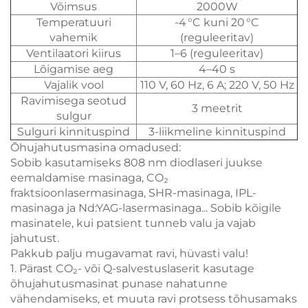
Võimsus
2000W
Temperatuuri
-4 °C kuni 20 °C
vahemik
(reguleeritav)
Ventilaatori kiirus
1–6 (reguleeritav)
Lõigamise aeg
4–40 s
Vajalik vool
110 V, 60 Hz, 6 A; 220 V, 50 Hz
Ravimisega seotud
3 meetrit
sulgur
Sulguri kinnituspind
3-liikmeline kinnituspind
Õhujahutusmasina omadused:
Sobib kasutamiseks 808 nm diodlaseri juukse
eemaldamise masinaga, CO₂
fraktsioonlasermasinaga, SHR-masinaga, IPL-
masinaga ja Nd:YAG-lasermasinaga... Sobib kõigile
masinatele, kui patsient tunneb valu ja vajab
jahutust.
Pakkub palju mugavamat ravi, hüvasti valu!
1. Pärast CO₂- või Q-salvestuslaserit kasutage
õhujahutusmasinat punase nahatunne
vähendamiseks, et muuta ravi protsess tõhusamaks