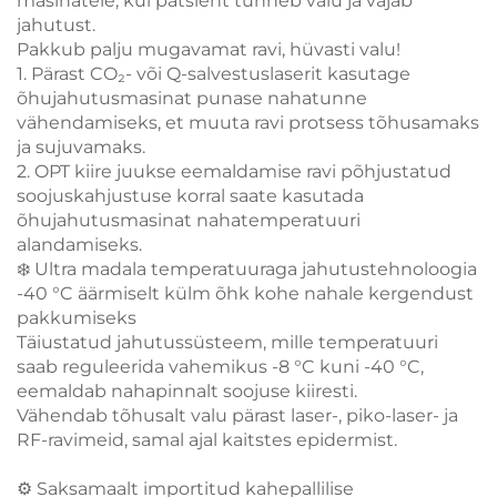
masinatele, kui patsient tunneb valu ja vajab
jahutust.
Pakkub palju mugavamat ravi, hüvasti valu!
1. Pärast CO₂- või Q-salvestuslaserit kasutage
õhujahutusmasinat punase nahatunne
vähendamiseks, et muuta ravi protsess tõhusamaks
ja sujuvamaks.
2. OPT kiire juukse eemaldamise ravi põhjustatud
soojuskahjustuse korral saate kasutada
õhujahutusmasinat nahatemperatuuri
alandamiseks.
❄️ Ultra madala temperatuuraga jahutustehnoloogia
-40 °C äärmiselt külm õhk kohe nahale kergendust
pakkumiseks
Täiustatud jahutussüsteem, mille temperatuuri
saab reguleerida vahemikus -8 °C kuni -40 °C,
eemaldab nahapinnalt soojuse kiiresti.
Vähendab tõhusalt valu pärast laser-, piko-laser- ja
RF-ravimeid, samal ajal kaitstes epidermist.
⚙️ Saksamaalt importitud kahepallilise