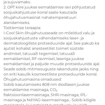
ja sujuvamaks.
2. OPT kiire juukse eemaldamise ravi põhjustatud
soojuskahjustuse korral saate kasutada
õhujahutusmasinat nahatemperatuuri
alandamiseks.
Töötlemise teraapia:
I-Cool Skin õhujahutusseade on mõeldud valu ja
soojuskahjustuste vähendamiseks laser- ja
dermatoloogiliste protseduuride ajal. See pakub ka
ajutist kohalist anesteetilist toimet süstide
andmisel, tatuuaži tegemisel, tatuuaži
eemaldamisel, RF-ravimisel, laseriga juukse
eemaldamisel ja paljude muude protseduuride ajal.
Seade sobib mitmesuguste rakenduste jaoks ning
on eriti kasulik kosmeetiliste protseduuride korral.
Õhujahutusmasina omadused:
Sobib kasutamiseks 808 nm diodlaseri juukse
eemaldamise masinaga, CO₂
fraktsioonlasermasinaga, SHR-masinaga, IPL-
masinaga ja Nd:YAG-lasermasinaga... Sobib kõigile