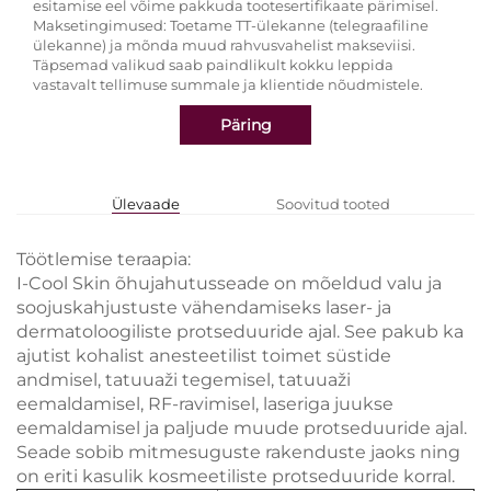
esitamise eel võime pakkuda tootesertifikaate pärimisel.
Maksetingimused: Toetame TT-ülekanne (telegraafiline
ülekanne) ja mõnda muud rahvusvahelist makseviisi.
Täpsemad valikud saab paindlikult kokku leppida
vastavalt tellimuse summale ja klientide nõudmistele.
Päring
Ülevaade
Soovitud tooted
Töötlemise teraapia:
I-Cool Skin õhujahutusseade on mõeldud valu ja
soojuskahjustuste vähendamiseks laser- ja
dermatoloogiliste protseduuride ajal. See pakub ka
ajutist kohalist anesteetilist toimet süstide
andmisel, tatuuaži tegemisel, tatuuaži
eemaldamisel, RF-ravimisel, laseriga juukse
eemaldamisel ja paljude muude protseduuride ajal.
Seade sobib mitmesuguste rakenduste jaoks ning
on eriti kasulik kosmeetiliste protseduuride korral.