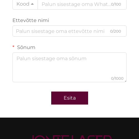
Kood
0/100
Ettevõtte nimi
0/200
Sõnum
0/1000
Esita