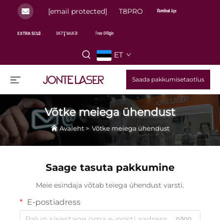
[email protected]
T8PRO
ET
Saada pakkumisetaotlus
Võtke meiega ühendust
Avaleht
>
Võtke meiega ühendust
Saage tasuta pakkumine
Meie esindaja võtab teiega ühendust varsti.
E-postiadress
0/100