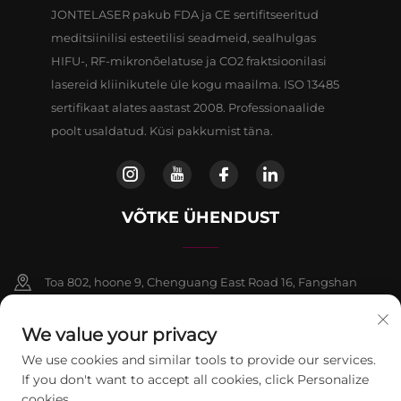
JONTELASER pakub FDA ja CE sertifitseeritud
meditsiinilisi esteetilisi seadmeid, sealhulgas
HIFU-, RF-mikronõelatuse ja CO2 fraktsioonilasi
lasereid kliinikutele üle kogu maailma. ISO 13485
sertifikaat alates aastast 2008. Professionaalide
poolt usaldatud. Küsi pakkumist täna.
VÕTKE ÜHENDUST
Toa 802, hoone 9, Chenguang East Road 16, Fangshan
piirkond, Beijing
We value your privacy
+86-13911459627
We use cookies and similar tools to provide our services.
If you don't want to accept all cookies, click Personalize
[email protected]
cookies.