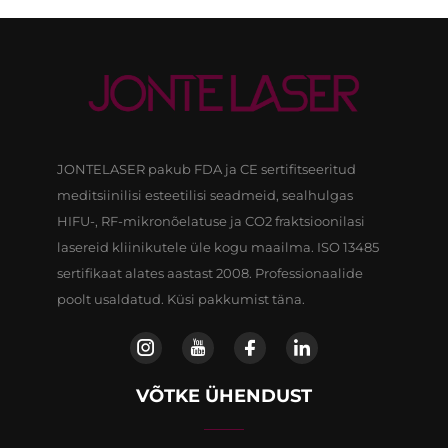
JONTELASER pakub FDA ja CE sertifitseeritud
meditsiinilisi esteetilisi seadmeid, sealhulgas
HIFU-, RF-mikronõelatuse ja CO2 fraktsioonilasi
lasereid kliinikutele üle kogu maailma. ISO 13485
sertifikaat alates aastast 2008. Professionaalide
poolt usaldatud. Küsi pakkumist täna.
VÕTKE ÜHENDUST