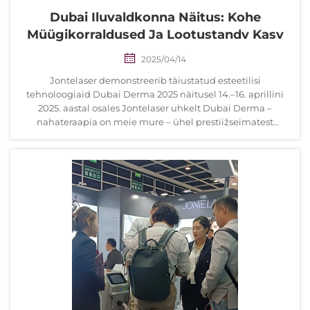
Dubai Iluvaldkonna Näitus: Kohe
Müügikorraldused Ja Lootustandv Kasv
2025/04/14
Jontelaser demonstreerib täiustatud esteetilisi
tehnoloogiaid Dubai Derma 2025 näitusel 14.–16. aprillini
2025. aastal osales Jontelaser uhkelt Dubai Derma –
nahateraapia on meie mure – ühel prestiižseimatest
dermatoloogia ja esteetilise meditsiini näitustest...