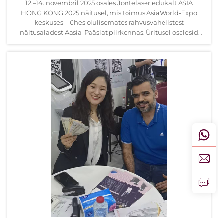
12.–14. novembril 2025 osales Jontelaser edukalt ASIA
HONG KONG 2025 näitusel, mis toimus AsiaWorld-Expo
keskuses – ühes olulisemates rahvusvahelistest
näitusaladest Aasia-Pääsiat piirkonnas. Üritusel osalesid
tootjad, ...