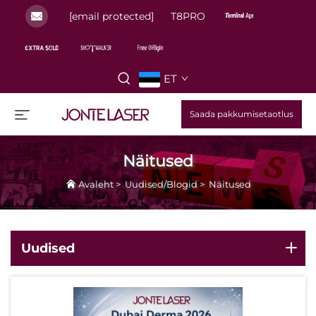
[email protected]
T8PRO
ET
Saada pakkumisetaotlus
Näitused
Avaleht
>
Uudised/Blogid
>
Näitused
Uudised