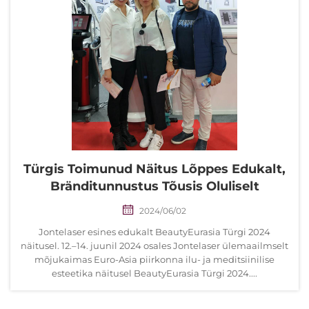
Türgis Toimunud Näitus Lõppes Edukalt,
Bränditunnustus Tõusis Oluliselt
2024/06/02
Jontelaser esines edukalt BeautyEurasia Türgi 2024
näitusel. 12.–14. juunil 2024 osales Jontelaser ülemaailmselt
mõjukaimas Euro-Asia piirkonna ilu- ja meditsiinilise
esteetika näitusel BeautyEurasia Türgi 2024....