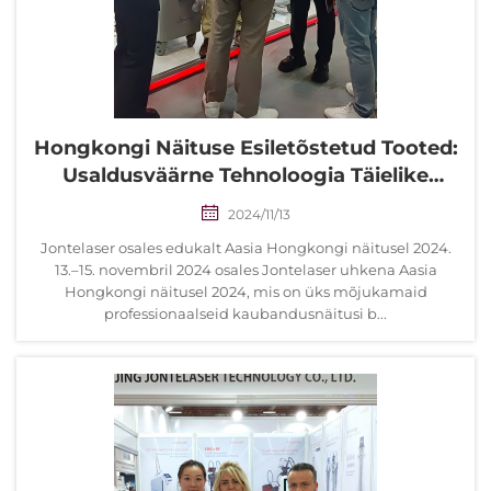
Hongkongi Näituse Esiletõstetud Tooted:
Usaldusväärne Tehnoloogia Täielike
Meditsiiniliste Sertifikaatidega
2024/11/13
Jontelaser osales edukalt Aasia Hongkongi näitusel 2024.
13.–15. novembril 2024 osales Jontelaser uhkena Aasia
Hongkongi näitusel 2024, mis on üks mõjukamaid
professionaalseid kaubandusnäitusi b...