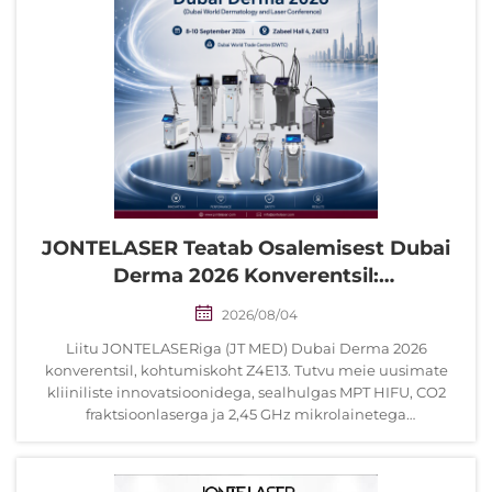
JONTELASER Teatab Osalemisest Dubai
Derma 2026 Konverentsil:
Ümberdefineerides Esteetilise
2026/08/04
Täiuslikkuse Standardit Kesk-Idas
Liitu JONTELASERiga (JT MED) Dubai Derma 2026
konverentsil, kohtumiskoht Z4E13. Tutvu meie uusimate
kliiniliste innovatsioonidega, sealhulgas MPT HIFU, CO2
fraktsioonlaserga ja 2,45 GHz mikrolainetega
kehakujundusseadmega. Koosta koostöö globaalse
esteetiliste tehnoloogiate juhi – JONTELASERiga, et
saavutada ülitäpsemad kliinilised tulemused.