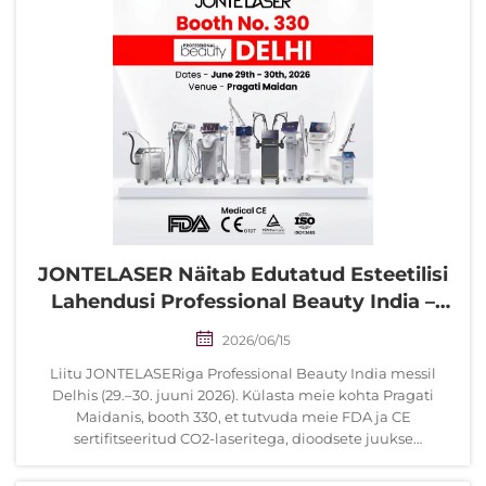
JONTELASER Näitab Edutatud Esteetilisi
Lahendusi Professional Beauty India –
Delhi 2026 Messil | Booth 330
2026/06/15
Liitu JONTELASERiga Professional Beauty India messil
Delhis (29.–30. juuni 2026). Külasta meie kohta Pragati
Maidanis, booth 330, et tutvuda meie FDA ja CE
sertifitseeritud CO2-laseritega, dioodsete juukse
eemaldusseadmetega ja naharegeneratsiooni
tehnoloogiatega.