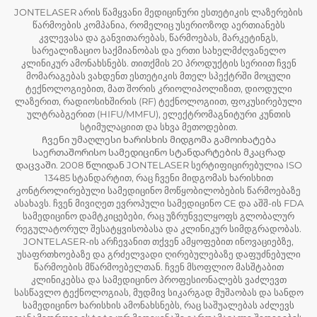
JONTELASER არის წამყვანი მედიცინური ესთეტიკის ლაზერების
წარმოების კომპანია, რომელიც უსერიოზოდ აერთიანებს
კვლევასა და განვითარებას, წარმოებას, მარკეტინგს,
სარეალიზაციო საქმიანობას და ერთი სახელმძღვანელო
კლინიკურ ამონახსნებს. თითქმის 20 პროდუქტის სერიით ჩვენ
მომარაგებას ვახდენთ ესთეტიკის მთელ სპექტრში მოცული
ტექნოლოგიებით, მათ შორის კრიოლიპოლიზით, დიოდული
ლაზერით, რადიოსიხშირის (RF) ტექნოლოგიით, ფოკუსირებული
ულტრაბგერით (HIFU/MMFU), ელექტრომაგნიტური კუნთის
სტიმულაციით და სხვა მეთოდებით.
Ჩვენი უმაღლესი ხარისხის მიდგომა გამოიხატება
საერთაშორისო სამედიცინო სტანდარტების მკაცრად
დაცვაში. 2008 წლიდან JONTELASER სერტიფიცირებულია ISO
13485 სტანდარტით, რაც ჩვენი მიდგომას ხარისხით
კონტროლირებული სამედიცინო მოწყობილობების წარმოებაზე
ასახავს. ჩვენ მივიღეთ ევროპული სამედიცინო CE და აშშ-ის FDA
სამედიცინო დამტკიცებები, რაც უზრუნველყოფს გლობალურ
რეგულატორულ შესატყვისობასა და კლინიკურ სიმდგრადობას.
JONTELASER-ის არჩევანით თქვენ ამყოფებით ინოვაციებზე,
უსაფრთხოებაზე და გრძელვადი ღირებულებაზე დაფუძნებული
წარმოების მწარმოებელთან. ჩვენ მსოფლიო მასშტაბით
კლინიკებსა და სამედიცინო პროფესიონალებს ვაძლევთ
სასწავლო ტექნოლოგიას, მუდმივ სიკარგად მუშაობას და სანდო
სამედიცინო ხარისხის ამონახსნებს, რაც საშუალებას აძლევს