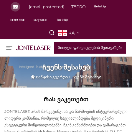
[email protected]
T8PRO
KA
Მიიღეთ ფასდაკლების შეთავაზება
Ჩვენს შესახებ
Საწყისი გვერდი
>
Ჩვენს შესახებ
Რას Ვაკეთებთ
JONTELASER არის მარკეტინგისა და წარმოების ინტეგრირებული
ლიდერი კომპანია, რომელიც სპეციალიზდება მედიცინური
ესტეტიკური მოწყობილობებში. ჩვენ ვაწარმოებთ და ვამარაგებთ
სრულ ასორტიმენტს სანდო პროდუქტების, მათ შორის HIFU, RF