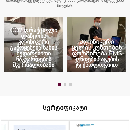
თანამედროვე ესტეტიკურ მედიცინაში გარდამავალი შედეგების
მიღებას.
CO2 ფრაქციული
ლაზერის
კლინიკური
Კლინიკური
გამოყენება სახის
ყელის კუნთების
შედარებითი
ფორმირება EMS
ნაკვარდების
კუნთების აგების
მკურნალობაში
ტექნოლოგიით
Სერტიფიკატი