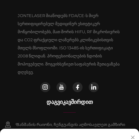
JONTELASER მიაწოდებს FDA/CE-ს მიერ
სერთიფიცირებულ მედიცინურ ესთეტიკურ
მოწყობილობებს, მათ შორის HIFU, RF მიკროსივრის
და CO2 ფრაქციული ლაზერებს კლინიკებისთვის
მთელს მსოფლიოში. ISO 13485-ის სერთიფიკატი
2008 წლიდან. პროფესიონალების ნდობის
მოპოვებული. მოგვიხსენიეთ საფასურის შეთავაზება
დღესვე.
ᲓᲐᲒᲕᲘᲙᲐᲕᲨᲘᲠᲓᲘᲗ
Ფანშანის რაიონი, ჩენგუანგის აღმოსავლეთ გამზირი
№16, შენობა 9, ოთახი 802, პეკინი