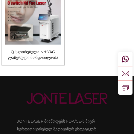
Q-სვითჩებული Nd:YAG
ლაზერული მოწყობილობა
JONTELASER მიაწოდებს FDA/CE-ს მიერ
სერთიფიცირებულ მედიცინურ ესთეტიკურ