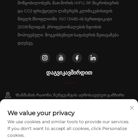
მოწყობილობებს, მათ შორის HIFU, RF მიკროსივრის
და CO2 ფრაქციული ლაზერებს კლინიკებისთვის
მთელს მსოფლიოში. ISO 13485-ის სერთიფიკატი
2008 წლიდან. პროფესიონალების ნდობის
მოპოვებული. მოგვიხსენიეთ საფასურის შეთავაზება
დღესვე.
ᲓᲐᲒᲕᲘᲙᲐᲕᲨᲘᲠᲓᲘᲗ
Ფანშანის რაიონი, ჩენგუანგის აღმოსავლეთ გამზირი
№16, შენობა 9, ოთახი 802, პეკინი
We value your privacy
+86-13911459627
We use cookies and similar tools to provide our services.
If you don't want to accept all cookies, click Personalize
[email protected]
cookies.