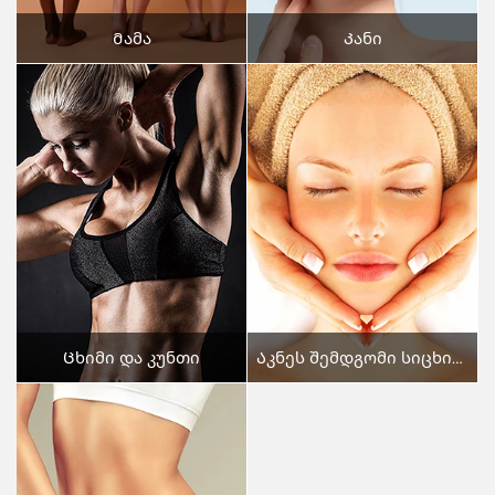
Მამა
Კანი
Ცხიმი და კუნთი
Აკნეს შემდგომი სიცხის ნაკვეთები