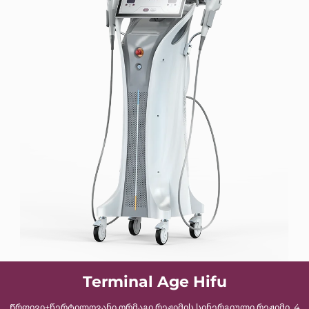
Terminal Age Hifu
Წრფივი+წერტილოვანი ორმაგი რეჟიმის სინერგიული რეჟიმი, 4