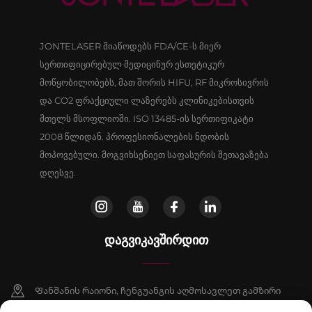
JONTELASER მიაწოდებს FDA/CE-ს მიერ
სერთიფიცირებულ მედიცინურ ესთეტიკურ
მოწყობილობებს, მათ შორის HIFU, RF მიკროსივრის
და CO2 ფრაქციული ლაზერებს კლინიკებისთვის
მთელს მსოფლიოში. ISO 13485-ის სერთიფიკატი
2008 წლიდან. პროფესიონალების ნდობის
მოპოვებული. მოგვიხსენიეთ საფასურის შეთავაზება
დღესვე.
ᲓᲐᲒᲕᲘᲙᲐᲕᲨᲘᲠᲓᲘᲗ
Ფანშანის რაიონი, ჩენგუანგის აღმოსავლეთ გამზირი
№16, შენობა 9, ოთახი 802, პეკინი