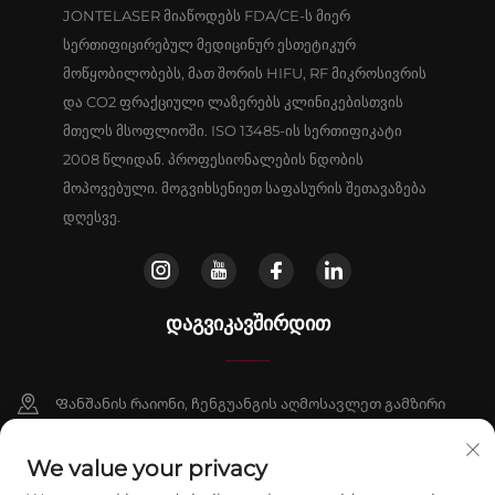
JONTELASER მიაწოდებს FDA/CE-ს მიერ
სერთიფიცირებულ მედიცინურ ესთეტიკურ
მოწყობილობებს, მათ შორის HIFU, RF მიკროსივრის
და CO2 ფრაქციული ლაზერებს კლინიკებისთვის
მთელს მსოფლიოში. ISO 13485-ის სერთიფიკატი
2008 წლიდან. პროფესიონალების ნდობის
მოპოვებული. მოგვიხსენიეთ საფასურის შეთავაზება
დღესვე.
ᲓᲐᲒᲕᲘᲙᲐᲕᲨᲘᲠᲓᲘᲗ
Ფანშანის რაიონი, ჩენგუანგის აღმოსავლეთ გამზირი
№16, შენობა 9, ოთახი 802, პეკინი
We value your privacy
+86-13911459627