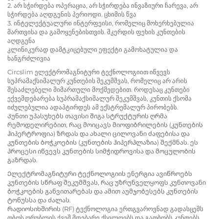
2. არ სჭირდება ოპერაცია, არ სჭირდება ინვაზიური ჩარევა, არ
სჭირდება აღდგენის პერიოდი. ცხიმის წვა
3. ინტელექტუალური ინტერფეისი, რომელიც მოხერხებულია
მართვისა და გამოყენებისთვის. მკერდის ფეხის კუნთების
აღდგენა
კლინიკურად დამტკიცებული ეფექტი გამოხატულია და
ხანგრძლივია
Circslim ელექტრომაგნიტური ტექნოლოგიით იწვევს
სუპრამაქსიმალურ კუნთების შეკუმშვას, რომელიც არ არის
შესაძლებელი მიმართული მოქმედებით. როდესაც კუნთები
ექვემდებარება სუპრამაქსიმალურ შეკუმშვას, კუნთის ქსომა
იძულებულია ადაპტირდეს ამ ექსტრემალურ პირობებს.
Კუნთი უპასუხებს თავისი შიგა სტრუქტურის ღრმა
რემოდელირებით, რაც მოიცავს მიოფიბრილების (კუნთების
ჰიპერტროფია) ზრდას და ახალი ცილოვანი ძაფებისა და
კუნთების ბოჭკოების (კუნთების ჰიპერპლაზია) შექმნას. ეს
პროცესი იწვევს კუნთების სიმჭიდროვისა და მოცულობის
გაზრდას.
Ელექტრომაგნიტური ტექნოლოგიის ენერგია ავიწროებს
კუნთების სწრაფ შეკუმშვას, რაც უზრუნველყოფს კუნთოვანი
ბოჭკოების განვითარებას და ამით აუმჯობესებს კუნთების
ტონუსსა და ძალას.
Რადიოსიხშირის (RF) ტექნოლოგია ერთგვაროვნად გადასცემს
თბოს ღრუბლის ქვეშ მდებარე ქსილოებს და გათბობს კუნთებს