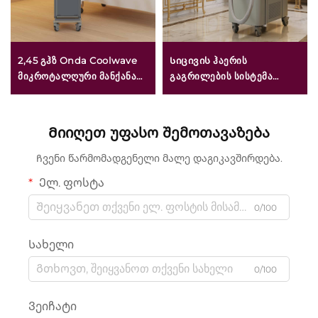
2,45 გჰზ Onda Coolwave
Სიცივის ჰაერის
მიკროტალღური მანქანა
გაგრილების სისტემა
სხელის კონტურის
ესთეტიკური ლაზერული
შემცირებისთვის,
მკურნალობის,
ცელულიტის
ტკივილგამაყუჩებლად,
Მიიღეთ უფასო შემოთავაზება
შემცირებისთვის, კანის
ეპიდერმის დასაცავად,
აწევის და შეკუმშვისთვის,
უწყვეტი და არ
Ჩვენი წარმომადგენელი მალე დაგიკავშირდება.
სახის რადიოსიხშირის
კონტაქტირებადი
Ელ. ფოსტა
მეთოდი წონის კლების და
კლინიკური
სხელის შემცირების
გამოყენებისთვის
0/100
მიზნით
Სახელი
0/100
Ვეიჩატი