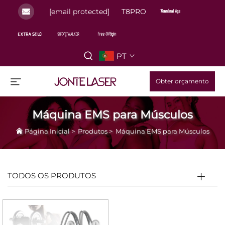
[email protected]
T8PRO
PT
Obter orçamento
Máquina EMS para Músculos
Página Inicial
>
Produtos
>
Máquina EMS para Músculos
TODOS OS PRODUTOS