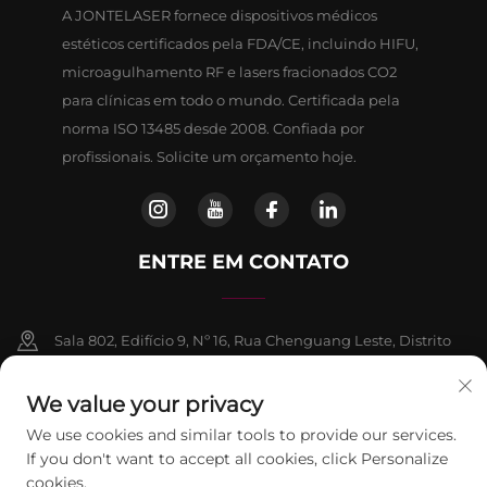
A JONTELASER fornece dispositivos médicos
estéticos certificados pela FDA/CE, incluindo HIFU,
microagulhamento RF e lasers fracionados CO2
para clínicas em todo o mundo. Certificada pela
norma ISO 13485 desde 2008. Confiada por
profissionais. Solicite um orçamento hoje.
ENTRE EM CONTATO
Sala 802, Edifício 9, Nº 16, Rua Chenguang Leste, Distrito
de Fangshan, Pequim
We value your privacy
+86-13911459627
We use cookies and similar tools to provide our services.
If you don't want to accept all cookies, click Personalize
[email protected]
cookies.