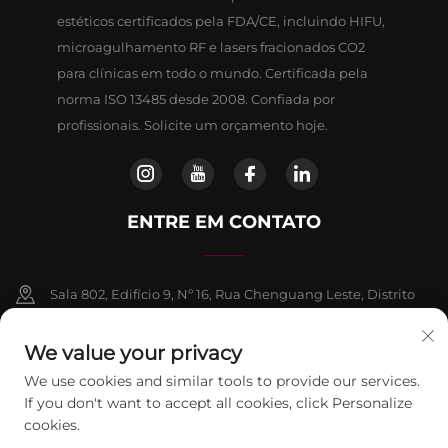
estéticos certificados pela FDA/CE, incluindo HIFU,
microagulhamento RF e lasers fracionados CO2
para clínicas em todo o mundo. Certificada pela
norma ISO 13485 desde 2008. Confiada por
profissionais. Solicite um orçamento hoje.
ENTRE EM CONTATO
Sala 802, Edifício 9, Nº 16, Rua Chenguang Leste, Distrito
de Fangshan, Pequim
We value your privacy
+86-13911459627
We use cookies and similar tools to provide our services.
If you don't want to accept all cookies, click Personalize
[email protected]
cookies.