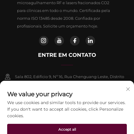
microagulhamento RF e lasers fracionados CO2
para clínicas em todo o mundo. Certificada pela
norma ISO 13485 desde 2008. Confiada por
profissionais. Solicite um orçamento hoje.
ENTRE EM CONTATO
Sala 802, Edifício 9, Nº 16, Rua Chenguang Leste, Distrito
de Fangshan, Pequim
We value your privacy
+86-13911459627
We use cookies and similar tools to provide our services.
If you don't want to accept all cookies, click Personalize
[email protected]
cookies.
Accept all
Direitos autorais © 2026 Beijing Jontelaser Technology CO., LTD.