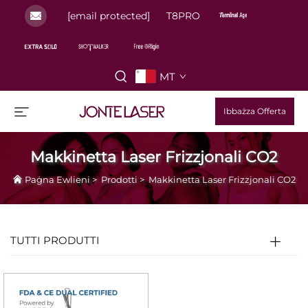
[email protected]
T8PRO
MT
Ibbażza Offerta
Makkinetta Laser Frizzjonali CO2
Paġna Ewlieni
>
Prodotti
>
Makkinetta Laser Frizzjonali CO2
TUTTI PRODUTTI