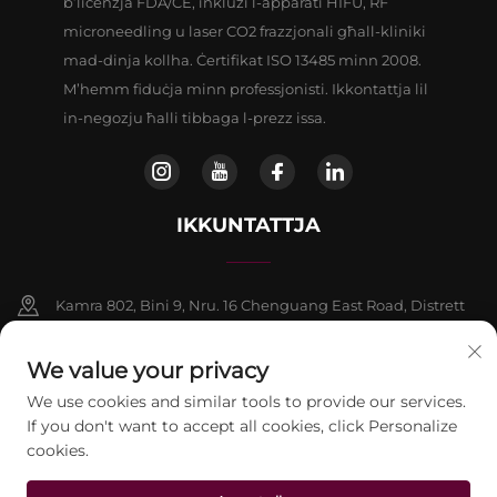
b’liċenzja FDA/CE, inklużi l-apparati HIFU, RF
microneedling u laser CO2 frazzjonali għall-kliniki
mad-dinja kollha. Ċertifikat ISO 13485 minn 2008.
M’hemm fiduċja minn professjonisti. Ikkontattja lil
in-negozju ħalli tibbaga l-prezz issa.
IKKUNTATTJA
Kamra 802, Bini 9, Nru. 16 Chenguang East Road, Distrett
ta’ Fangshan, Beijing
We value your privacy
+86-13911459627
We use cookies and similar tools to provide our services.
If you don't want to accept all cookies, click Personalize
[email protected]
cookies.