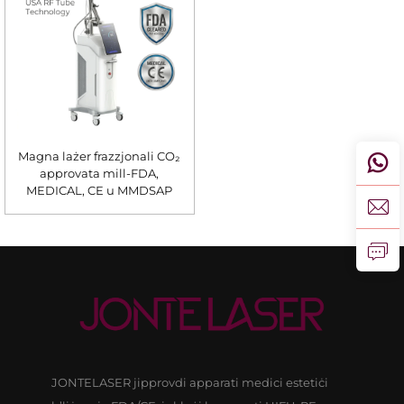
Magna lażer frazzjonali CO₂
approvata mill-FDA,
MEDICAL, CE u MMDSAP
JONTELASER jipprovdi apparati medici estetiċi