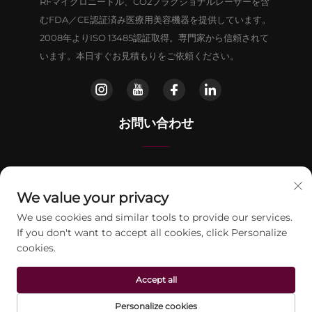
RFマイクロニードル、CO2フラクショナルレーザーを含
むFDA／CE認証済み医療用美容機器を提供しています。
2008年よりISO 13485認証取得。専門家から信頼されて
います。本日すぐお見積もりをご依頼ください。
お問い合わせ
北京市房山区晨光东路16号9号楼802室
We value your privacy
+86-13911459627
We use cookies and similar tools to provide our services.
If you don't want to accept all cookies, click Personalize
[email protected]
cookies.
Accept all
© 2026 北京ジョンテレーザー科技有限公司。全著作権を保有します。
プラ
イバシーポリシー
Personalize cookies