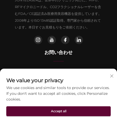
JONTELASERは、世界中のクリニック向けに、HIFU、
RFマイクロニードル、CO2フラクショナルレーザーを含
むFDA／CE認証済み医療用美容機器を提供しています。
2008年よりISO 13485認証取得。専門家から信頼されて
います。本日すぐお見積もりをご依頼ください。
お問い合わせ
北京市房山区晨光东路16号9号楼802室
We value your privacy
+86-13911459627
We use cookies and similar tools to provide our services.
If you don't want to accept all cookies, click Personalize
[email protected]
cookies.
Accept all
© 2026 北京ジョンテレーザー科技有限公司。全著作権を保有します。
プラ
イバシーポリシー