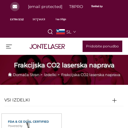
[email protected]
T8PRO
SL
Pridobite ponudbo
Frakcijska CO2 laserska naprava
Domača Stran
>
Izdelki
>
Frakcijska CO2 laserska naprava
VSI IZDELKI