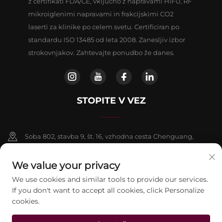
z certifikati FDA/CE, vključno z napravami HIFU, RF
mikroiglenimi napravami in frakcijskimi CO2
laserti za klinike po celem svetu. Certificiran po
standardu ISO 13485 od leta 2008. Zanesljiv izbor
strokovnjakov. Zahtevajte ponudbo že danes.
STOPITE V VEZ
Soba 802, stavba 9, št. 16, vzhodna cesta Chenguang,
okrožje Fangshan, Peking
We value your privacy
+86-13911459627
We use cookies and similar tools to provide our services.
If you don't want to accept all cookies, click Personalize
[email protected]
cookies.