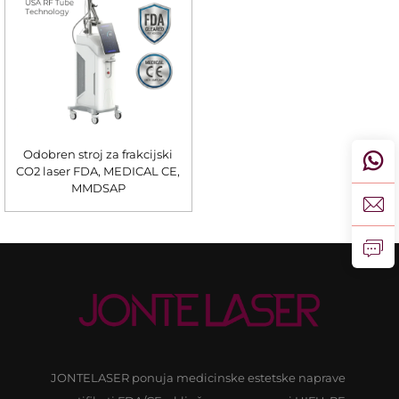
Odobren stroj za frakcijski
CO2 laser FDA, MEDICAL CE,
MMDSAP
JONTELASER ponuja medicinske estetske naprave