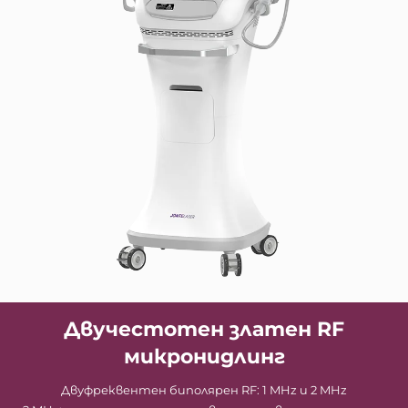
Двучестотен златен RF
микронидлинг
Двуфреквентен биполярен RF: 1 MHz и 2 MHz