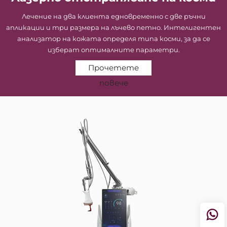
Лечение на два клиента едновременно с две ръчни
апликации и три размера на лъчево петно. Интелигентен
анализатор на кожата определя типа косми, за да се
изберат оптималните параметри.
Прочетете
повече