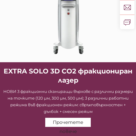
EXTRA SOLO 3D CO2 фракциониран
лазер
НОВИ 3 фракционни сканиращи върхове с различни размери
на точките (120 μм, 300 μм, 500 μм); 3 различни работни
режима във фракционен режим: свръхповърхностен +
дълбок + смесен режим
Прочетете
повече