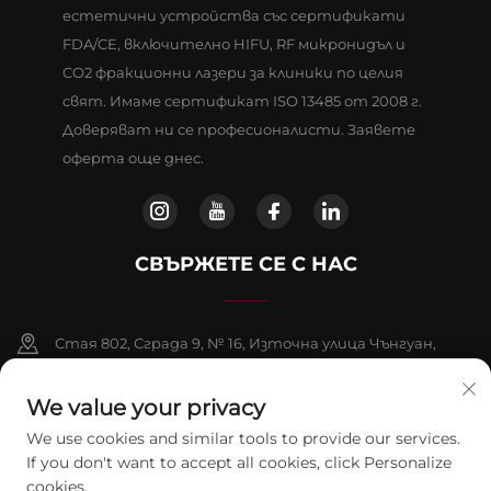
естетични устройства със сертификати
FDA/CE, включително HIFU, RF микронидъл и
CO2 фракционни лазери за клиники по целия
свят. Имаме сертификат ISO 13485 от 2008 г.
Доверяват ни се професионалисти. Заявете
оферта още днес.
СВЪРЖЕТЕ СЕ С НАС
Стая 802, Сграда 9, № 16, Източна улица Чънгуан,
Район Фаншан, Пекин
We value your privacy
+86-13911459627
We use cookies and similar tools to provide our services.
If you don't want to accept all cookies, click Personalize
[email protected]
cookies.