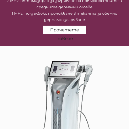
2 MHz: оптимизиран за загряване на повърхностните и
средните дермални слоеве
1 MHz: по-дълбоко проникване в тъканта за обемно
дермално загряване
Прочетете
повече