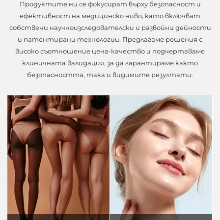
Продуктите ни се фокусират върху безопасност и
ефективност на медицинско ниво, като включват
собствени научноизследователски и развойни дейности
и патентирани технологии. Предлагаме решения с
високо съотношение цена-качество и подчертаваме
клиничната валидация, за да гарантираме както
безопасността, така и видимите резултати.