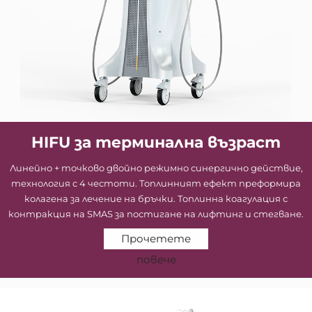
HIFU за терминална възраст
Линейно + точково двойно режимно синергично действие,
технология с 4 честоти. Топлинният ефект преформира
колагена за лечение на бръчки. Топлинна коагулация с
контракция на SMAS за постигане на лифтинг и стегване.
Прочетете
повече