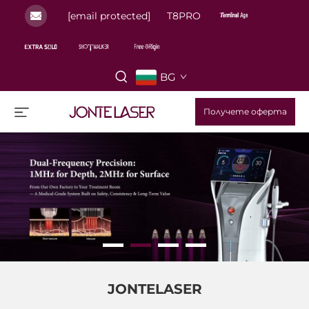
[email protected]
T8PRO
BG
Получете оферта
JONTELASER