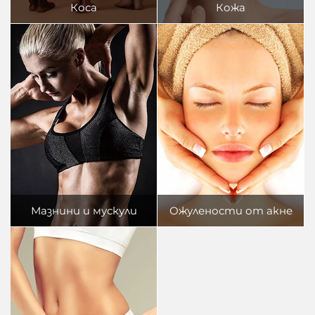
Коса
Кожа
Мазнини и мускули
Ожулености от акне