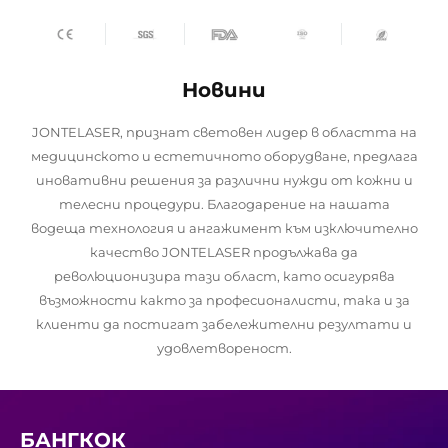
Новини
JONTELASER, признат световен лидер в областта на
медицинското и естетичното оборудване, предлага
иновативни решения за различни нужди от кожни и
телесни процедури. Благодарение на нашата
водеща технология и ангажимент към изключително
качество JONTELASER продължава да
революционизира тази област, като осигурява
възможности както за професионалисти, така и за
клиенти да постигат забележителни резултати и
удовлетвореност.
БАНГКОК