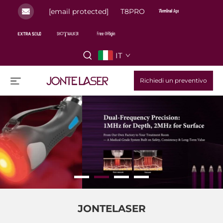
[email protected]
T8PRO
IT
Richiedi un preventivo
JONTELASER