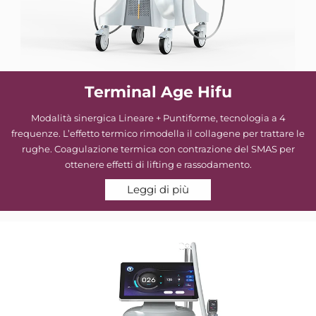
Terminal Age Hifu
Modalità sinergica Lineare + Puntiforme, tecnologia a 4
frequenze. L’effetto termico rimodella il collagene per trattare le
rughe. Coagulazione termica con contrazione del SMAS per
ottenere effetti di lifting e rassodamento.
Leggi di più