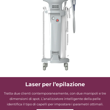
Laser per l’epilazione
Tratta due clienti contemporaneamente, con due manipoli e tre
dimensioni di spot. L’analizzatore intelligente della pelle
identifica il tipo di capelli per impostare i parametri ottimali.