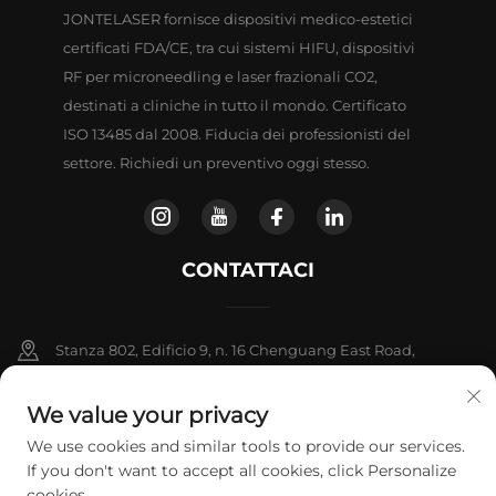
JONTELASER fornisce dispositivi medico-estetici
certificati FDA/CE, tra cui sistemi HIFU, dispositivi
RF per microneedling e laser frazionali CO2,
destinati a cliniche in tutto il mondo. Certificato
ISO 13485 dal 2008. Fiducia dei professionisti del
settore. Richiedi un preventivo oggi stesso.
CONTATTACI
Stanza 802, Edificio 9, n. 16 Chenguang East Road,
Distretto di Fangshan, Pechino
We value your privacy
+86-13911459627
We use cookies and similar tools to provide our services.
If you don't want to accept all cookies, click Personalize
[email protected]
cookies.