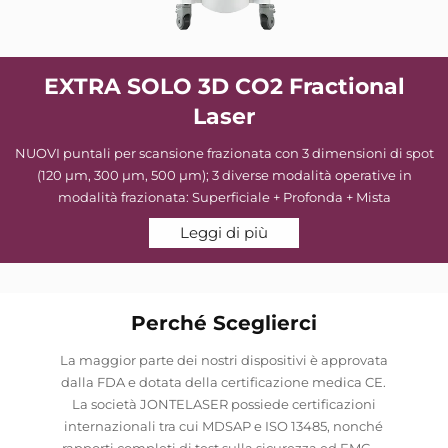
EXTRA SOLO 3D CO2 Fractional
Laser
NUOVI puntali per scansione frazionata con 3 dimensioni di spot
(120 µm, 300 µm, 500 µm); 3 diverse modalità operative in
modalità frazionata: Superficiale + Profonda + Mista
Leggi di più
Perché Sceglierci
La maggior parte dei nostri dispositivi è approvata
dalla FDA e dotata della certificazione medica CE.
La società JONTELASER possiede certificazioni
internazionali tra cui MDSAP e ISO 13485, nonché
rapporti completi di test sulla sicurezza ed EMC —