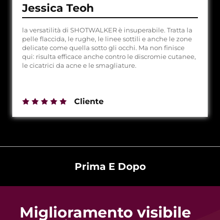
Jessica Teoh
la versatilità di SHOTWALKER è insuperabile. Tratta la
pelle flaccida, le rughe, le linee sottili e anche le zone
delicate come quella sotto gli occhi. Ma non finisce
qui: risulta efficace anche contro le discromie cutanee,
le cicatrici da acne e le smagliature.
Cliente
Prima E Dopo
Trasforma la tua pelle