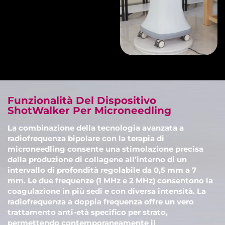
Funzionalità Del Dispositivo
ShotWalker Per Microneedling
La combinazione della tecnologia avanzata a
radiofrequenza bipolare con la terapia di
microneedling consente una stimolazione precisa
della produzione di collagene all’interno di un
intervallo di profondità regolabile da 0,5 mm a 7
mm. Le due frequenze (1 MHz e 2 MHz) consentono la
coagulazione in più sedi e con diversa intensità. La
radiofrequenza a doppia frequenza offre un vero
trattamento anti-età specifico per strato,
permettendo contemporaneamente il