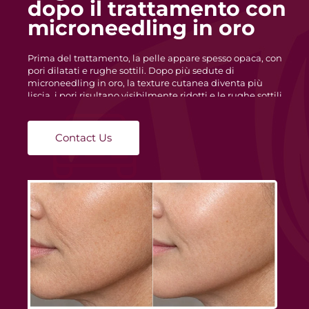
con il microneedling in
oro: prima e dopo
La pelle pre-trattamento può presentare un tono
irregolare, secchezza e perdita di elasticità. Dopo il
trattamento, i pazienti riscontrano un’idratazione
cutanea migliorata, un’elasticità potenziata e un
incarnato più uniforme. Il microneedling in oro favorisce
la rigenerazione cutanea naturale, riducendo
arrossamenti e imperfezioni per un aspetto più sano.
Contact Us