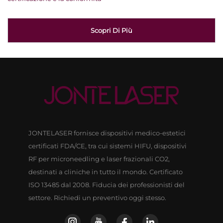
Scopri Di Più
JONTELASER fornisce dispositivi medico-estetici
certificati FDA/CE, tra cui sistemi HIFU, dispositivi
RF per microneedling e laser frazionali CO2,
destinati a cliniche in tutto il mondo. Certificato
ISO 13485 dal 2008. Fiducia dei professionisti del
settore. Richiedi un preventivo oggi stesso.