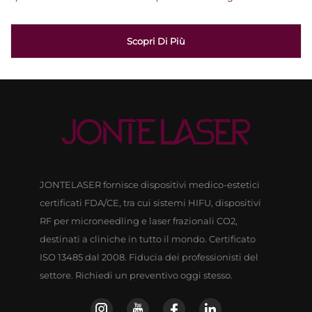
Scopri Di Più
JONTELASER fornisce dispositivi medico-estetici
certificati FDA/CE, tra cui sistemi HIFU, dispositivi
RF per microneedling e laser frazionali CO2,
destinati a cliniche in tutto il mondo. Certificato
ISO 13485 dal 2008. Fiducia dei professionisti del
settore. Richiedi un preventivo oggi stesso.