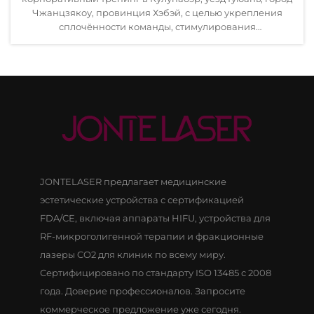
Чжанцзякоу, провинция Хэбэй, с целью укрепления
сплочённости команды, стимулирования
межотраслевого взаимодействия и формирования
позитивной корпоративной культуры. Расположен...
JONTELASER предлагает медицинские
эстетические устройства с сертификацией
FDA/CE, включая аппараты HIFU, устройства для
RF-микроголигенной терапии и фракционные
лазеры CO2 для клиник по всему миру.
Сертифицировано по стандарту ISO 13485 с 2008
года. Доверие профессионалов. Запросите
коммерческое предложение уже сегодня.