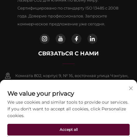
Сертифицировано по стандарту ISO 13485 с 2008
года. Доверие профессионалов. Запросите
коммерческое предложение уже сегодня.
СВЯЗАТЬСЯ С НАМИ
Комната 802, корпус 9, № 16, восточная улица Чэнгуан,
район Фаншань, Пекин
We value your privacy
+86-13911459627
We use cookies and similar tools to provide our services.
If you don't want to accept all cookies, click Personalize
[email protected]
cookies.
Accept all
© 2026 Пекинская компания Jontelaser Technology CO., LTD. Все
права защищены.
Политика конфиденциальности