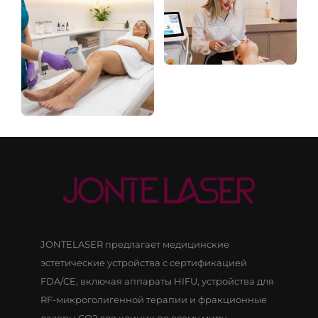
сертифицированная
пациентов
FDA
пожилого
возраста
JONTELASER предлагает медицинские
эстетические устройства с сертификацией
FDA/CE, включая аппараты HIFU, устройства для
RF-микроголигенной терапии и фракционные
лазеры CO2 для клиник по всему миру.