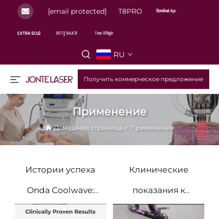
[email protected]
T8PRO
RU
Получить коммерческое предложение
Применение
Домашняя страница
>
Применение
Истории успеха
Клинические
Onda Coolwave:
показания к
Безболезненная
применению