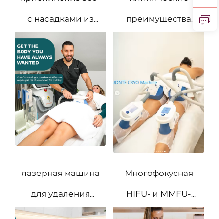
с насадками из
преимущества
пищевого
аппликатора для
силикона
криолиполиза на
360°
лазерная машина
Многофокусная
для удаления
HIFU- и MMFU-
волос «4 в 1»,
терапия для