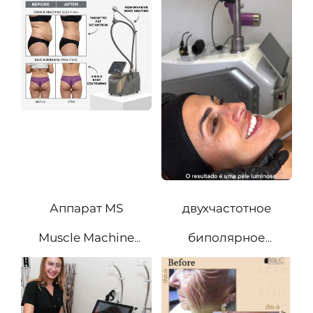
революция в
лазера с
коррекции
модуляцией
контуров тела
добротности
Аппарат MS
двухчастотное
Muscle Machine
биполярное
демонстрирует
радиочастотное
измеримые
микронидлинг-