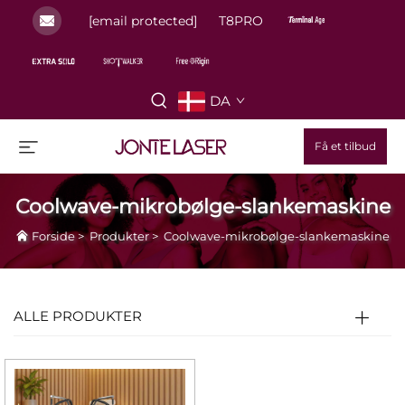
[email protected]
T8PRO
DA
Få et tilbud
Coolwave-mikrobølge-slankemaskine
Forside
>
Produkter
>
Coolwave-mikrobølge-slankemaskine
ALLE PRODUKTER