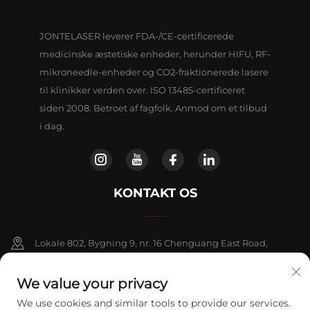
JONTELASER leverer FDA-/CE-certificerede
medicinske æstetiske enheder, herunder HIFU, RF-
mikroneedle-enheder og CO2-fraktionerede lasere
til klinikker verden over. ISO 13485-certificeret
siden 2008. Betroet af fagfolk. Anmod om et tilbud
i dag.
KONTAKT OS
Lokale 802, Bygning 9, nr. 16 Chenguang East Road,
Fangshan-distriktet, Beijing
We value your privacy
+86-13911459627
We use cookies and similar tools to provide our services.