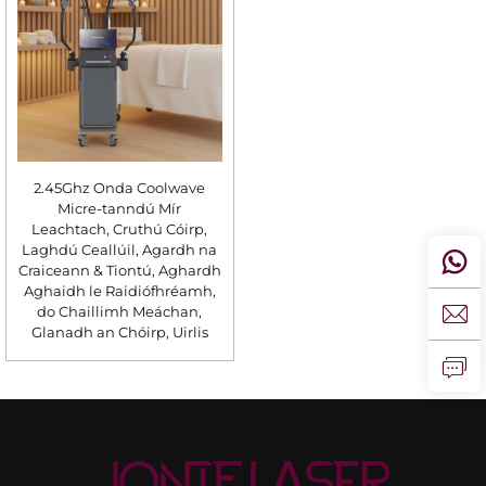
2.45Ghz Onda Coolwave
Micre-tanndú Mír
Leachtach, Cruthú Cóirp,
Laghdú Ceallúil, Agardh na
Craiceann & Tiontú, Aghardh
Aghaidh le Raidiófhréamh,
do Chaillimh Meáchan,
Glanadh an Chóirp, Uirlis