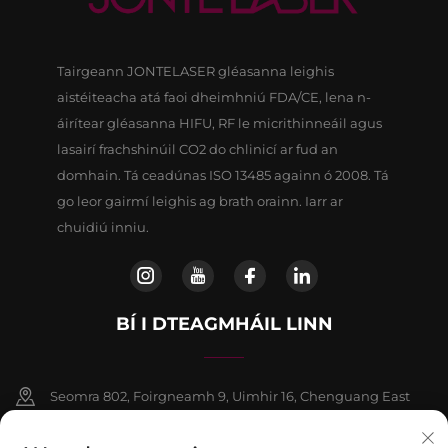
Tairgeann JONTELASER gléasanna leighis
aistéiteacha atá faoi dheimhniú FDA/CE, lena n-
áirítear gléasanna HIFU, RF le micrithinneáil agus
lasairí frachshinúil CO2 do chlinicí ar fud an
domhain. Tá ceadúnas ISO 13485 againn ó 2008. Tá
go leor gairmí leighis ag brath orainn. Iarr ar
chuidiú inniu.
BÍ I DTEAGMHÁIL LINN
Seomra 802, Foirgneamh 9, Uimhir 16, Chenguang East
Road, Contae Fangshan, Beijing