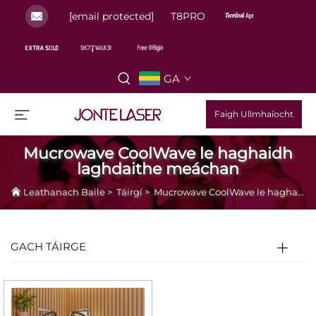
[email protected]
T8PRO
GA
Faigh Ullmhaíocht
Mucrowave CoolWave le haghaidh
laghdaithe meáchan
Leathanach Baile
>
Táirgí
>
Mucrowave CoolWave le haghaidh laghdaithe meáchan
GACH TÁIRGE