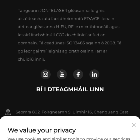
Tairgeann JONTELASER gléasanna leighis
aistéiteacha atá faoi dheimhniú FDA/CE, lena n-
áirítear gléasanna HIFU, RF le micrithinneáil agus
lasairí frachshinúil CO2 do chlinicí ar fud an
domhain. Tá ceadúnas ISO 13485 againn ó 2008. Tá
go leor gairmí leighis ag brath orainn. Iarr ar
chuidiú inniu.
BÍ I DTEAGMHÁIL LINN
Seomra 802, Foirgneamh 9, Uimhir 16, Chenguang East
Road, Contae Fangshan, Beijing
We value your privacy
+86-13911459627
We use cookies and similar tools to provide our services.