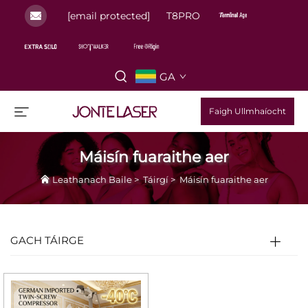
[email protected]
T8PRO
GA
Faigh Ullmhaíocht
Máisín fuaraithe aer
Leathanach Baile
>
Táirgí
>
Máisín fuaraithe aer
GACH TÁIRGE