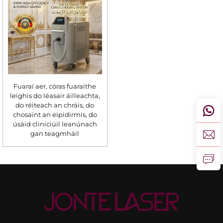
Fuaraí aer, córas fuaraithe
leighis do léasair áilleachta,
do réiteach an chráis, do
chosaint an eipidirmis, do
úsáid cliniciúil leanúnach
gan teagmháil